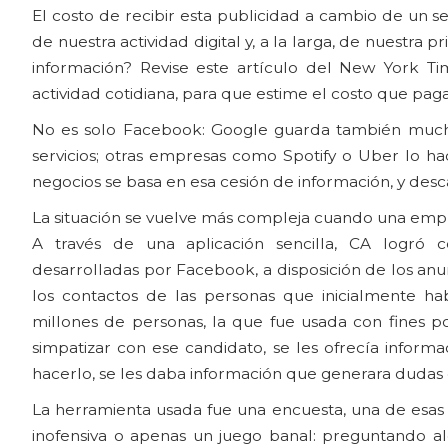
El costo de recibir esta publicidad a cambio de un s
de nuestra actividad digital y, a la larga, de nuestr
información? Revise este artículo del New York Ti
actividad cotidiana, para que estime el costo que pa
No es solo Facebook: Google guarda también mucha
servicios; otras empresas como Spotify o Uber lo hac
negocios se basa en esa cesión de información, y desc
La situación se vuelve más compleja cuando una empr
A través de una aplicación sencilla, CA logró 
desarrolladas por Facebook, a disposición de los anu
los contactos de las personas que inicialmente ha
millones de personas, la que fue usada con fines p
simpatizar con ese candidato, se les ofrecía inform
hacerlo, se les daba información que generara dudas o 
La herramienta usada fue una encuesta, una de es
inofensiva o apenas un juego banal: preguntando alg