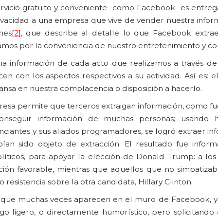
ervicio gratuito y conveniente -como Facebook- es entreg
a privacidad a una empresa que vive de vender nuestra info
mes
[2]
, que describe al detalle lo que Facebook extra
gamos por la conveniencia de nuestro entretenimiento y c
 información de cada acto que realizamos a través d
en con los aspectos respectivos a su actividad. Así es: 
ansa en nuestra complacencia o disposición a hacerlo.
esa permite que terceros extraigan información, como fue
conseguir información de muchas personas; usando h
nciantes y sus aliados programadores, se logró extraer i
bían sido objeto de extracción. El resultado fue infor
olíticos, para apoyar la elección de Donald Trump: a lo
ación favorable, mientras que aquellos que no simpatiza
resistencia sobre la otra candidata, Hillary Clinton.
as que muchas veces aparecen en el muro de Facebook, 
o ligero, o directamente humorístico, pero solicitando 