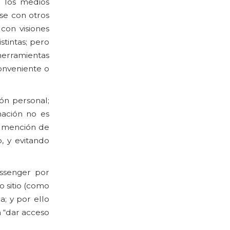
e los medios
se con otros
con visiones
stintas; pero
erramientas
onveniente o
ón personal;
mación no es
r mención de
, y evitando
essenger por
o sitio (como
; y por ello
 “dar acceso