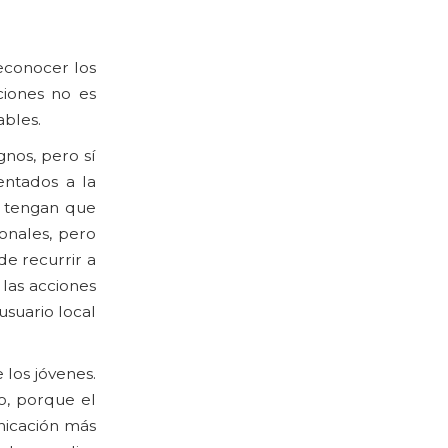
econocer los
ciones no es
ables.
gnos, pero sí
entados a la
e tengan que
onales, pero
de recurrir a
 las acciones
usuario local
 los jóvenes.
o, porque el
nicación más