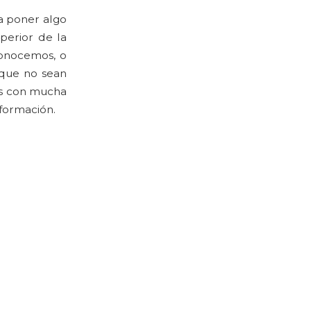
da poner algo
uperior de la
conocemos, o
 que no sean
ios con mucha
formación.