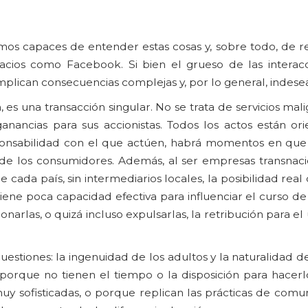
mos capaces de entender estas cosas y, sobre todo, de r
pacios como Facebook. Si bien el grueso de las interac
implican consecuencias complejas y, por lo general, indese
 es una transacción singular. No se trata de servicios mali
ancias para sus accionistas. Todos los actos están ori
esponsabilidad con el que actúen, habrá momentos en qu
 de los consumidores. Además, al ser empresas transnaci
ada país, sin intermediarios locales, la posibilidad real 
tiene poca capacidad efectiva para influenciar el curso de
rlas, o quizá incluso expulsarlas, la retribución para el 
uestiones: la ingenuidad de los adultos y la naturalidad de
porque no tienen el tiempo o la disposición para hacerl
uy sofisticadas, o porque replican las prácticas de comu