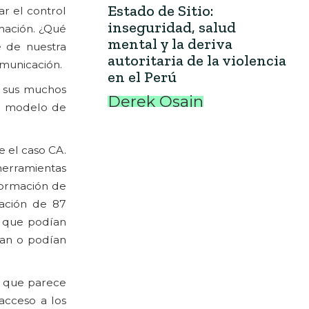
Estado de Sitio:
ar el control
inseguridad, salud
rmación. ¿Qué
mental y la deriva
e de nuestra
autoritaria de la violencia
omunicación.
en el Perú
e sus muchos
Derek Osain
el modelo de
 el caso CA.
erramientas
nformación de
mación de 87
s que podían
ban o podían
y que parece
acceso a los