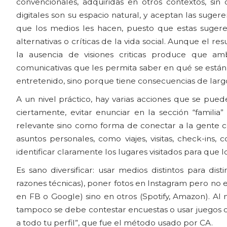
convencionales, adquiridas en otros contextos, si
digitales son su espacio natural, y aceptan las suge
que los medios les hacen, puesto que estas suger
alternativas o críticas de la vida social. Aunque el re
la ausencia de visiones criticas produce que am
comunicativas que les permita saber en qué se está
entretenido, sino porque tiene consecuencias de larg
A un nivel práctico, hay varias acciones que se pu
ciertamente, evitar enunciar en la sección “familia
relevante sino como forma de conectar a la gente
asuntos personales, como viajes, visitas, check-ins
identificar claramente los lugares visitados para que 
Es sano diversificar: usar medios distintos para 
razones técnicas), poner fotos en Instagram pero no e
en FB o Google) sino en otros (Spotify, Amazon). Al 
tampoco se debe contestar encuestas o usar juegos o
a todo tu perfil”, que fue el método usado por CA.