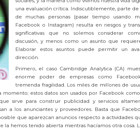
sociales, y la manera como vivimos nuestra vida digi
una evaluación crítica. Indiscutiblemente, parte de l
de muchas personas (pasar tiempo usando m
Facebook o Instagram) resulta en riesgos y tran
significativas que no solemos considerar c
discusión, y menos como un asunto que requier
Elaborar estos asuntos puede permitir un av
dirección.
Primero, el caso Cambridge Analytica (CA) mues
enorme poder de empresas como Faceboo
tremenda fragilidad. Los miles de millones de usu
da momento; estos datos son usados por Facebook como
ue sirve para construir publicidad y servicios altamen
esan a los anunciantes y proveedores. Basta que Faceb
osible que aparezcan anuncios respecto a actividades que
ue la hemos tenido abierta mientras hacíamos otra cosa. 