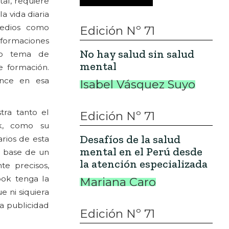
tal, requiere
a vida diaria
edios como
Edición Nº 71
sformaciones
No hay salud sin salud
omo tema de
mental
e formación.
ance en esa
Isabel Vásquez Suyo
tra tanto el
Edición Nº 71
k, como su
Desafíos de la salud
arios de esta
mental en el Perú desde
 base de un
la atención especializada
te precisos,
ook tenga la
Mariana Caro
 ni siquiera
La publicidad
Edición Nº 71