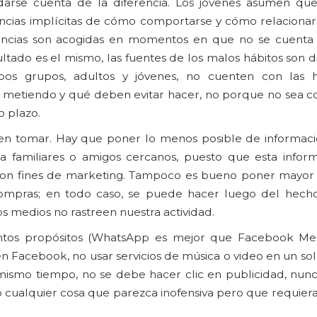
n darse cuenta de la diferencia. Los jóvenes asumen qu
rencias implícitas de cómo comportarse y cómo relacionar
encias son acogidas en momentos en que no se cuenta 
sultado es el mismo, las fuentes de los malos hábitos son di
bos grupos, adultos y jóvenes, no cuenten con las h
n metiendo y qué deben evitar hacer, no porque no sea c
o plazo.
eden tomar. Hay que poner lo menos posible de informaci
” a familiares o amigos cercanos, puesto que esta infor
 con fines de marketing. Tampoco es bueno poner mayo
, compras; en todo caso, se puede hacer luego del hecho
los medios no rastreen nuestra actividad.
distintos propósitos (WhatsApp es mejor que Facebook M
n Facebook, no usar servicios de música o video en un sol
mismo tiempo, no se debe hacer clic en publicidad, nunca
 cualquier cosa que parezca inofensiva pero que requiera