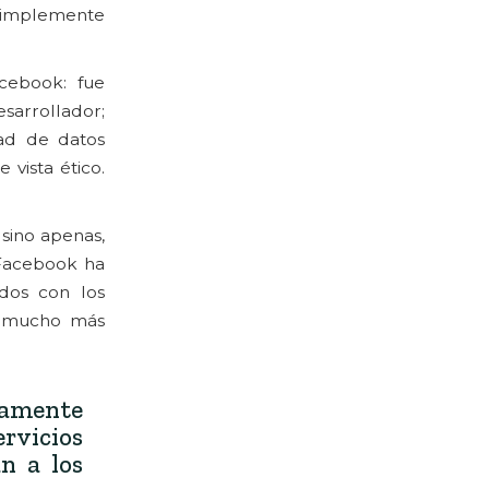
simplemente
acebook: fue
sarrollador;
dad de datos
vista ético.
sino apenas,
 Facebook ha
ados con los
an mucho más
tamente
rvicios
n a los