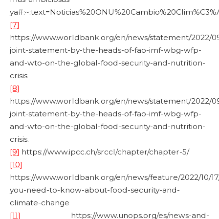
ya#:~:text=Noticias%20ONU%20Cambio%20Clim%C3%
[7]
https://www.worldbank.org/en/news/statement/2022/09
joint-statement-by-the-heads-of-fao-imf-wbg-wfp-
and-wto-on-the-global-food-security-and-nutrition-
crisis
[8]
https://www.worldbank.org/en/news/statement/2022/09
joint-statement-by-the-heads-of-fao-imf-wbg-wfp-
and-wto-on-the-global-food-security-and-nutrition-
crisis.
[9]
https://www.ipcc.ch/srccl/chapter/chapter-5/
[10]
https://www.worldbank.org/en/news/feature/2022/10/17
you-need-to-know-about-food-security-and-
climate-change
[11]
https://www.unops.org/es/news-and-