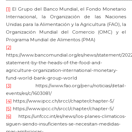
[1]
El Grupo del Banco Mundial, el Fondo Monetario
Internacional, la Organización de las Naciones
Unidas para la Alimentación y la Agricultura (FAO), la
Organización Mundial del Comercio (OMC) y el
Programa Mundial de Alimentos (PMA)
[2]
https://www.bancomundial.org/es/news/statement/2022/
statement-by-the-heads-of-the-food-and-
agriculture-organization-international-monetary-
fund-world-bank-group-world
[3]
https://www.fao.org/peru/noticias/detail-
events/es/c/1603081/
[4]
https://www.ipcc.ch/srccl/chapter/chapter-5/
[5]
https://www.ipcc.ch/srccl/chapter/chapter-5/
[6]
https://unfccc.int/es/news/los-planes-climaticos-
siguen-siendo-insuficientes-se-necesitan-medidas-
mas-ambiciosas-