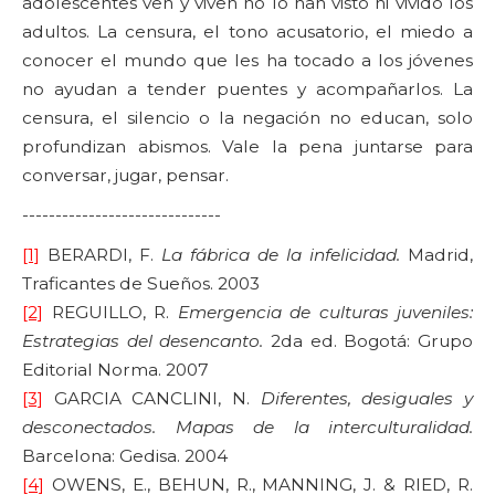
adolescentes ven y viven no lo han visto ni vivido los
adultos. La censura, el tono acusatorio, el miedo a
conocer el mundo que les ha tocado a los jóvenes
no ayudan a tender puentes y acompañarlos. La
censura, el silencio o la negación no educan, solo
profundizan abismos. Vale la pena juntarse para
conversar, jugar, pensar.
------------------------------
[1]
BERARDI, F.
La fábrica de la infelicidad.
Madrid,
Traficantes de Sueños. 2003
[2]
REGUILLO, R.
Emergencia de culturas juveniles:
Estrategias del desencanto.
2da ed. Bogotá: Grupo
Editorial Norma. 2007
[3]
GARCIA CANCLINI, N.
Diferentes, desiguales y
desconectados. Mapas de la interculturalidad.
Barcelona: Gedisa. 2004
[4]
OWENS, E., BEHUN, R., MANNING, J. & RIED, R.