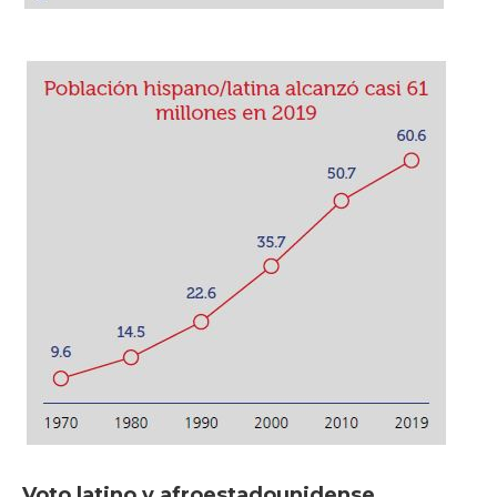
Voto latino y
afroestadounidense