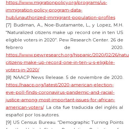
https://www.migrationpolicy.org/programs/us-
immigration-policy-program-data-
hub/unauthorized-immigrant-population-profiles
[7] Budiman, A., Noe-Bustamante, L., y Lopez, M.H.
“Naturalized citizens make up record one in ten US
eligible voters in 2020”. Pew Research Center. 26 de
febrero de 2020.
https://www.pewresearch.org/hispanic/2020/02/26/natu
citizens-make-up-record-one-in-ten-u-s-eligible-
voters-in-2020/
[8] NAACP News Release. 5 de noviembre de 2020.
https://naacp.org/latest/2020-american-election-
eve-poll-finds-coronavirus-pandemic-and-racial-
justice-among-most-important-issues-for-african-
american-voters/
. La cita fue traducida del inglés al
español por los autores.
[9] US Census Bureau. “Demographic Turning Points