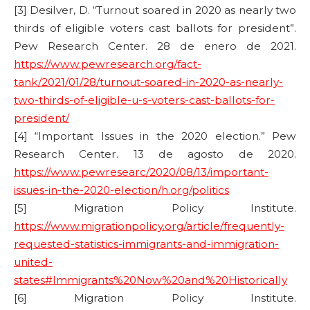
[3] Desilver, D. “Turnout soared in 2020 as nearly two
thirds of eligible voters cast ballots for president”.
Pew Research Center. 28 de enero de 2021.
https://www.pewresearch.org/fact-
tank/2021/01/28/turnout-soared-in-2020-as-nearly-
two-thirds-of-eligible-u-s-voters-cast-ballots-for-
president/
[4] “Important Issues in the 2020 election.” Pew
Research Center. 13 de agosto de 2020.
https://www.pewresearc/2020/08/13/important-
issues-in-the-2020-election/h.org/politics
[5] Migration Policy Institute.
https://www.migrationpolicy.org/article/frequently-
requested-statistics-immigrants-and-immigration-
united-
states#Immigrants%20Now%20and%20Historically
[6] Migration Policy Institute.