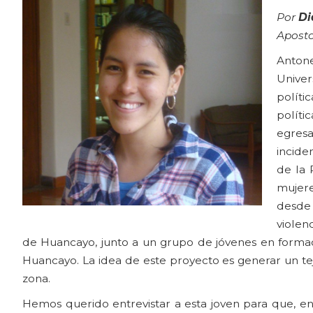
Por
Di
Aposto
Anton
Univer
políti
polít
egres
incide
de la 
mujere
desde
violen
de Huancayo, junto a un grupo de jóvenes en forma
Huancayo. La idea de este proyecto es generar un te
zona.
Hemos querido entrevistar a esta joven para que, en 