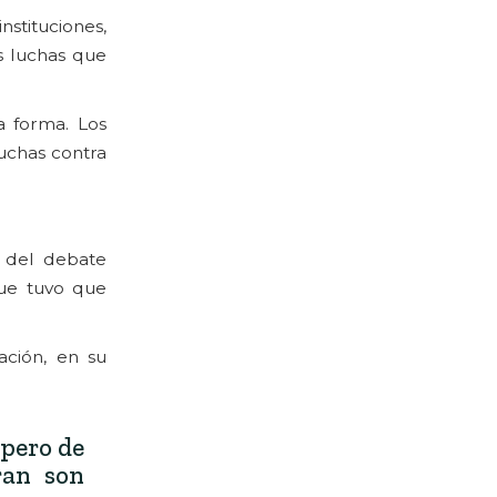
nstituciones,
s luchas que
a forma. Los
luchas contra
o del debate
que tuvo que
ación, en su
 pero de
ran son