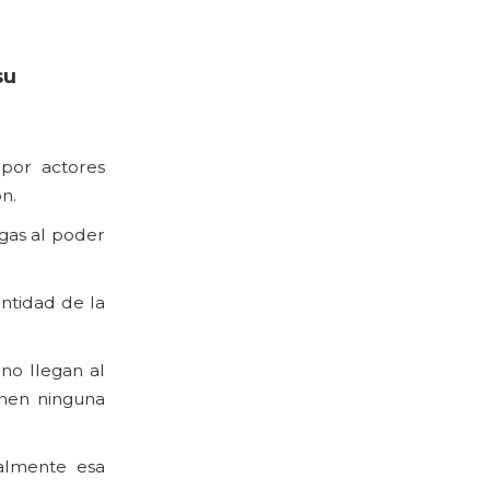
su
 por actores
n.
egas al poder
ntidad de la
no llegan al
enen ninguna
almente esa