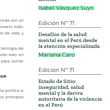
Isabel Vásquez Suyo
donde son un
Edición Nº 71
ionarlo todo,
 de vista, y
Desafíos de la salud
mental en el Perú desde
la atención especializada
 teología, de
Mariana Caro
Todo esto en
 para sumar
Edición Nº 71
que
Estado de Sitio:
inseguridad, salud
a política sí
mental y la deriva
s principios
autoritaria de la violencia
en el Perú