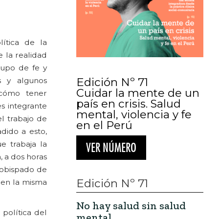
ítica de la
e la realidad
rupo de fe y
Edición Nº 71
s y algunos
Cuidar la mente de un
 cómo tener
país en crisis. Salud
es integrante
mental, violencia y fe
el trabajo de
en el Perú
adido a esto,
 trabaja la
VER NÚMERO
 a dos horas
zobispado de
Edición Nº 71
 en la misma
No hay salud sin salud
 política del
mental