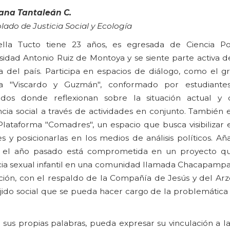
ana Tantaleán C.
lado de Justicia Social y Ecología
ella Tucto tiene 23 años, es egresada de Ciencia Pol
sidad Antonio Ruiz de Montoya y se siente parte activa d
ca del país. Participa en espacios de diálogo, como el g
ica "Viscardo y Guzmán", conformado por estudiante
ados donde reflexionan sobre la situación actual y
ncia social a través de actividades en conjunto. También 
Plataforma "Comadres", un espacio que busca visibilizar 
s y posicionarlas en los medios de análisis políticos. Añ
 el año pasado está comprometida en un proyecto que
cia sexual infantil en una comunidad llamada Chacapampa,
ción, con el respaldo de la Compañía de Jesús y del Ar
jido social que se pueda hacer cargo de la problemática
sus propias palabras, pueda expresar su vinculación a la