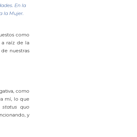
dades. En la
 la Mujer.
puestos como
 a raíz de la
 de nuestras
egativa, como
a mí, lo que
l
status quo
ncionando, y