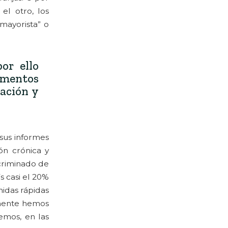
el otro, los
“mayorista” o
or ello
limentos
cación y
sus informes
ón crónica y
criminado de
s casi el 20%
midas rápidas
lmente hemos
emos, en las