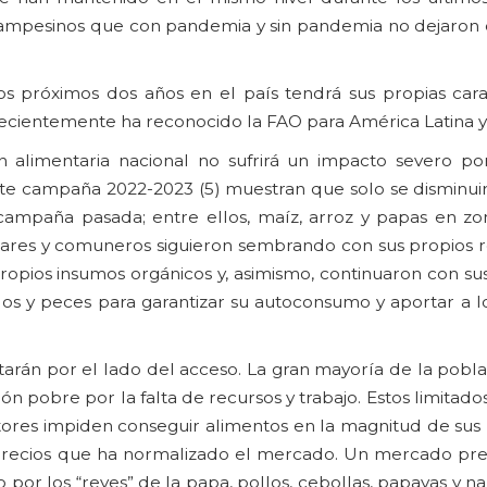
s campesinos que con pandemia y sin pandemia no dejaron d
os próximos dos años en el país tendrá sus propias carac
recientemente ha reconocido la FAO para América Latina y 
 alimentaria nacional no sufrirá un impacto severo por
te campaña 2022-2023 (5) muestran que solo se disminuir
mpaña pasada; entre ellos, maíz, arroz y papas en zon
iares y comuneros siguieron sembrando con sus propios r
 propios insumos orgánicos y, asimismo, continuaron con su
dos y peces para garantizar su autoconsumo y aportar a 
arán por el lado del acceso. La gran mayoría de la pobla
 pobre por la falta de recursos y trabajo. Estos limitado
ctores impiden conseguir alimentos en la magnitud de sus
s precios que ha normalizado el mercado. Un mercado pr
por los “reyes” de la papa, pollos, cebollas, papayas y na