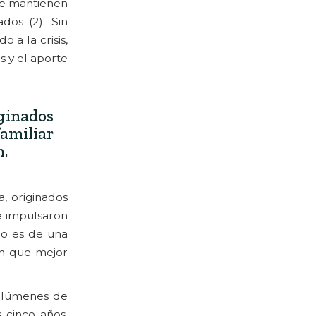
 se mantienen
dos (2). Sin
 a la crisis,
s y el aporte
ginados
amiliar
n.
, originados
ue impulsaron
 no es de una
ón que mejor
volúmenes de
 cinco años,