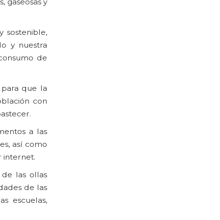
s, gaseosas y
 sostenible,
do y nuestra
 consumo de
 para que la
blación con
bastecer.
mentos a las
es, así como
 internet.
de las ollas
dades de las
as escuelas,