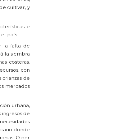
e cultivar, y
terísticas e
el país.
 la falta de
á la siembra
as costeras.
ecursos, con
s crianzas de
los mercados
ción urbana,
s ingresos de
 necesidades
ecario donde
ranjas. O por