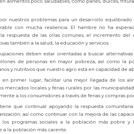
en alimentos poco saludables, como panes, dulces, fritura
por nuestros problemas para un desarrollo equilibrado y
rable con mucha resiliencia. El hambre no ha espera
la respuesta de las ollas comunes, el incremento del
vas también a la salud, la educación y servicios.
paciones deben estar orientadas a buscar alternativas
illones de personas en mayor pobreza, así como la po
sanos y nutritivos que nuestro agro está en capacidad de a
en primer lugar, facilitar una mejor llegada de los ali
 mercados locales y ferias rurales por las municipalidad
ente a los consumidores a través de ferias y compras por
tiene que continuar apoyando la respuesta comunitaria 
nización; así como continuar con la mejora de las capaci
los programas sociales a la población más pobre y l
 a la población más carente.