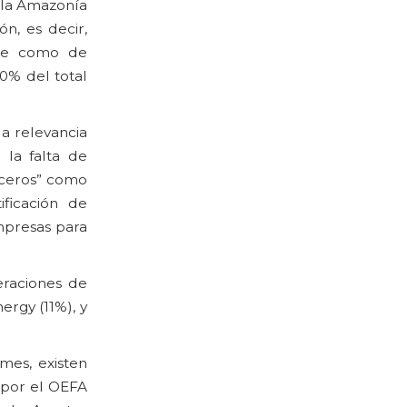
n la Amazonía
n, es decir,
rte como de
0% del total
la relevancia
 la falta de
rceros” como
ificación de
mpresas para
eraciones de
ergy (11%), y
mes, existen
 por el OEFA