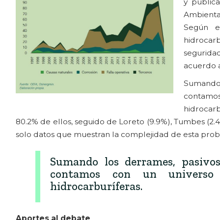
y public
Ambienta
Según es
hidrocarb
seguridad
acuerdo 
Sumando 
contamo
hidrocarb
80.2% de ellos, seguido de Loreto (9.9%), Tumbes (2.
solo datos que muestran la complejidad de esta prob
Sumando los derrames, pasivos
contamos con un universo 
hidrocarburíferas.
Aportes al debate