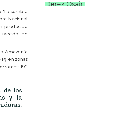
Derek Osain
me “La sombra
ora Nacional
an producido
tracción de
 la Amazonía
NP) en zonas
errames: 192
 de los
as y la
radoras,