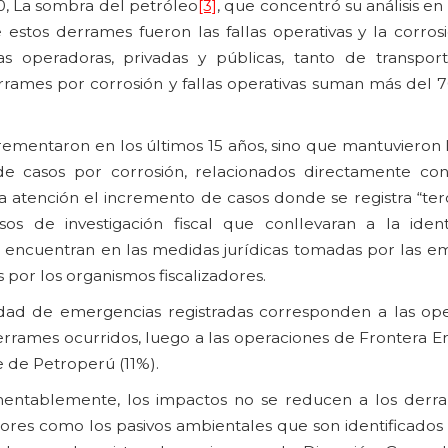
20, La sombra del petróleo
[3]
, que concentró su análisis e
tos derrames fueron las fallas operativas y la corrosió
as operadoras, privadas y públicas, tanto de transpo
rrames por corrosión y fallas operativas suman más del 7
rementaron en los últimos 15 años, sino que mantuvieron 
de casos por corrosión, relacionados directamente con
a atención el incremento de casos donde se registra “te
s de investigación fiscal que conllevaran a la ident
se encuentran en las medidas jurídicas tomadas por las e
 por los organismos fiscalizadores.
tidad de emergencias registradas corresponden a las op
rrames ocurridos, luego a las operaciones de Frontera En
e de Petroperú (11%).
mentablemente, los impactos no se reducen a los derra
tores como los pasivos ambientales que son identificados