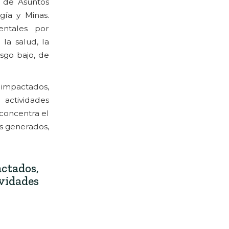
l de Asuntos
gía y Minas.
entales por
la salud, la
sgo bajo, de
 impactados,
actividades
 concentra el
os generados,
ctados,
idades