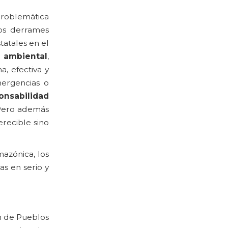
 problemática
os derrames
tatales en el
 ambiental
,
, efectiva y
ergencias o
onsabilidad
 Pero además
recible sino
mazónica, los
as en serio y
n de Pueblos