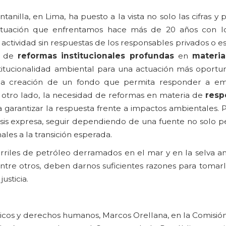
anilla, en Lima, ha puesto a la vista no solo las cifras y
 situación que enfrentamos hace más de 20 años con l
ctividad sin respuestas de los responsables privados o es
ad de
reformas institucionales profundas
en
materia
titucionalidad ambiental para una actuación más oportuna
la creación de un fondo que permita responder a em
otro lado, la necesidad de reformas en materia de
resp
a garantizar la respuesta frente a impactos ambientales.
sis expresa, seguir dependiendo de una fuente no solo pe
les a la transición esperada.
barriles de petróleo derramados en el mar y en la selva a
ntre otros, deben darnos suficientes razones para tomarl
usticia.
xicos y derechos humanos, Marcos Orellana, en la Comisió