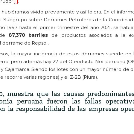
crudo”
[1]
.
 hubiéramos vivido previamente y así lo era. En el infor
el Subgrupo sobre Derrames Petroleros de la Coordinad
o 1997 hasta el primer trimestre del año 2021, se habí
o de
87,370 barriles
de productos asociados a la ex
el derrame de Repsol.
esos, la mayor incidencia de estos derrames sucede en
 sierra, pero además hay 27 del Oleoducto Nor peruano (O
 y Cajamarca. Siendo los lotes con un mayor número de d
e recorre varias regiones) y el Z-2B (Piura).
0, muestra que las causas predominantes
nía peruana fueron las fallas operativ
con la responsabilidad de las empresas ope