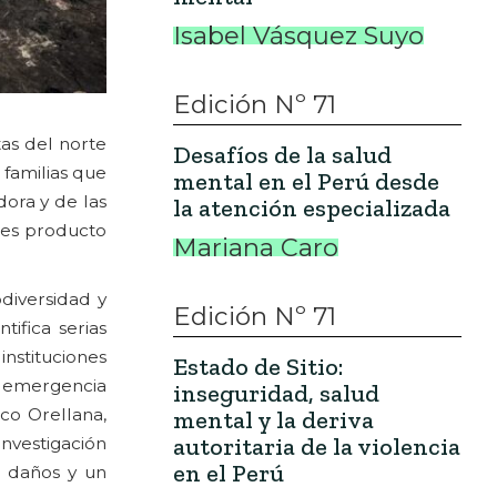
Isabel Vásquez Suyo
Edición Nº 71
tas del norte
Desafíos de la salud
e familias que
mental en el Perú desde
ora y de las
la atención especializada
les producto
Mariana Caro
diversidad y
Edición Nº 71
ifica serias
instituciones
Estado de Sitio:
a emergencia
inseguridad, salud
co Orellana,
mental y la deriva
autoritaria de la violencia
investigación
en el Perú
e daños y un