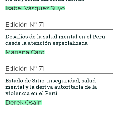
Derek Osain
Recomendado
Edición Nº 37