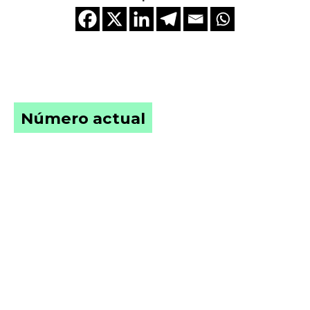
Número actual
Edición Nº 71
Cuidar la mente de un país en crisis.
Salud mental, violencia y fe en el
Perú
VER NÚMERO