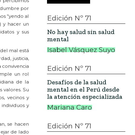
o percibimos
redumbre por
mos "yendo al
Edición Nº 71
) y hacer un
No hay salud sin salud
idatos y sus
mental
Isabel Vásquez Suyo
 del mal está
ad, justicia,
a convivencia
Edición Nº 71
umple un rol
Desafíos de la salud
idiana de la
mental en el Perú desde
 valores. Su
la atención especializada
s, vecinos y
 individuos y
Mariana Caro
an, se hacen
Edición Nº 71
dejar de lado