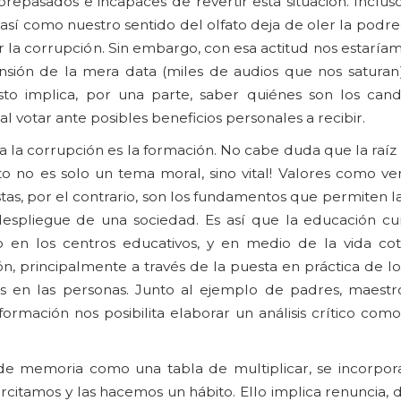
repasados e incapaces de revertir esta situación. Inclus
 así como nuestro sentido del olfato deja de oler la pod
por la corrupción. Sin embargo, con esa actitud nos estaría
ensión de la mera data (miles de audios que nos saturan
Esto implica, por una parte, saber quiénes son los cand
l votar ante posibles beneficios personales a recibir.
 a la corrupción es la formación. No cabe duda que la raíz
to no es solo un tema moral, sino vital! Valores como verd
tas, por el contrario, son los fundamentos que permiten l
 despliegue de una sociedad. Es así que la educación c
 en los centros educativos, y en medio de la vida cot
 principalmente a través de la puesta en práctica de los
des en las personas. Junto al ejemplo de padres, maestro
formación nos posibilita elaborar un análisis crítico como
.
de memoria como una tabla de multiplicar, se incorpor
rcitamos y las hacemos un hábito. Ello implica renuncia, 