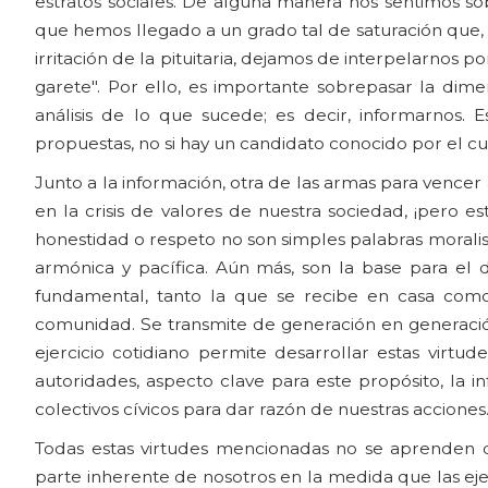
estratos sociales. De alguna manera nos sentimos sob
que hemos llegado a un grado tal de saturación que,
irritación de la pituitaria, dejamos de interpelarnos 
garete". Por ello, es importante sobrepasar la dim
análisis de lo que sucede; es decir, informarnos. 
propuestas, no si hay un candidato conocido por el cua
Junto a la información, otra de las armas para vencer
en la crisis de valores de nuestra sociedad, ¡pero es
honestidad o respeto no son simples palabras moralis
armónica y pacífica. Aún más, son la base para el
fundamental, tanto la que se recibe en casa como
comunidad. Se transmite de generación en generación,
ejercicio cotidiano permite desarrollar estas virtu
autoridades, aspecto clave para este propósito, la in
colectivos cívicos para dar razón de nuestras acciones
Todas estas virtudes mencionadas no se aprenden 
parte inherente de nosotros en la medida que las eje