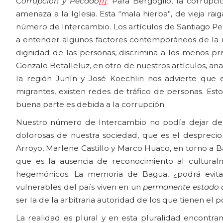
Corrupción y Pecado
[1]
. Para Bergoglio, la corrupci
amenaza a la Iglesia. Esta “mala hierba”, de vieja r
número de Intercambio. Los artículos de Santiago Ped
a entender algunos factores contemporáneos de la met
dignidad de las personas, discrimina a los menos pri
Gonzalo Betalleluz, en otro de nuestros artículos, ana
la región Junín y José Koechlin nos advierte que 
migrantes, existen redes de tráfico de personas. Esto
buena parte es debida a la corrupción.
Nuestro número de Intercambio no podía dejar de t
dolorosas de nuestra sociedad, que es el desprecio 
Arroyo, Marlene Castillo y Marco Huaco, en torno a Ba
que es la ausencia de reconocimiento al cultural
hegemónicos. La memoria de Bagua, ¿podrá evita
vulnerables del país viven en un
permanente estado 
ser la de la arbitraria autoridad de los que tienen el
La realidad es plural y en esta pluralidad encontra