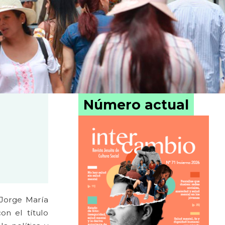
Número actual
 Jorge María
on el título