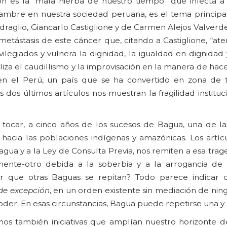
ón es la “mala hierba de nuestro tiempo” que infecta a l
aigambre en nuestra sociedad peruana, es el tema princip
raglio, Giancarlo Castiglione y de Carmen Alejos Valverd
ástasis de este cáncer que, citando a Castiglione, “aten
vilegiados y vulnera la dignidad, la igualdad en dignidad
liza el caudillismo y la improvisación en la manera de hace
en el Perú, un país que se ha convertido en zona de t
s dos últimos artículos nos muestran la fragilidad institu
ocar, a cinco años de los sucesos de Bagua, una de la
hacia las poblaciones indígenas y amazónicas. Los artícu
gua y a la Ley de Consulta Previa, nos remiten a esa trag
mente-otro debida a la soberbia y a la arrogancia de
r que otras Baguas se repitan? Todo parece indicar 
de excepción
, en un orden existente sin mediación de nin
 poder. En esas circunstancias, Bagua puede repetirse una y 
mos también iniciativas que amplían nuestro horizonte d