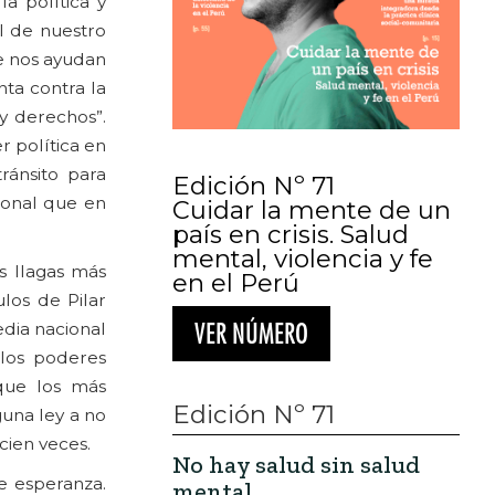
a política y
al de nuestro
e nos ayudan
ta contra la
 y derechos”.
r política en
ránsito para
Edición Nº 71
cional que en
Cuidar la mente de un
país en crisis. Salud
mental, violencia y fe
s llagas más
en el Perú
los de Pilar
edia nacional
VER NÚMERO
 los poderes
que los más
Edición Nº 71
guna ley a no
cien veces.
No hay salud sin salud
e esperanza.
mental