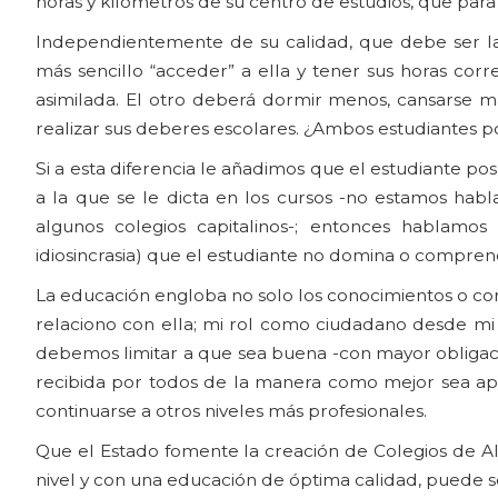
horas y kilómetros de su centro de estudios, que para
Independientemente de su calidad, que debe ser la
más sencillo “acceder” a ella y tener sus horas cor
asimilada. El otro deberá dormir menos, cansarse m
realizar sus deberes escolares. ¿Ambos estudiantes
Si a esta diferencia le añadimos que el estudiante pos
a la que se le dicta en los cursos -no estamos ha
algunos colegios capitalinos-; entonces hablamo
idiosincrasia) que el estudiante no domina o compren
La educación engloba no solo los conocimientos o 
relaciono con ella; mi rol como ciudadano desde mi r
debemos limitar a que sea buena -con mayor obligac
recibida por todos de la manera como mejor sea apr
continuarse a otros niveles más profesionales.
Que el Estado fomente la creación de Colegios de Al
nivel y con una educación de óptima calidad, puede s