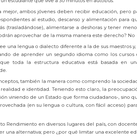
 un estudiante que vive a 30 minutos en autobús.
 mejor, ambos jóvenes deben recibir educación, pero p
respondientes al estudio, descanso y alimentación para q
ás (trasladándose), alimentarse a deshoras y tener meno
 podrán aprovechar de la misma manera este derecho? No
ee una lengua o dialecto diferente a la de sus maestros y, 
blando de aprender un segundo idioma como los cursos 
s que toda la estructura educativa está basada en un
de.
conceptos, también la manera como comprendo la socied
ealidad e identidad. Teniendo esto claro, la preocupació
ión viniendo de un Estado que forma ciudadanos-, sino q
ovechada (en su lengua o cultura, con fácil acceso) pa
to Rendimiento en diversos lugares del país, con docent
er una alternativa; pero ¿por qué limitar una excelente e