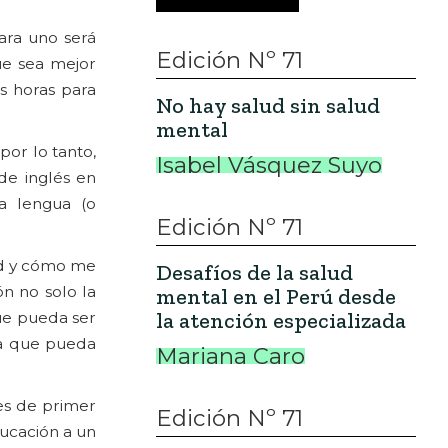
ara uno será
Edición Nº 71
ue sea mejor
s horas para
No hay salud sin salud
mental
por lo tanto,
Isabel Vásquez Suyo
de inglés en
a lengua (o
Edición Nº 71
ad y cómo me
Desafíos de la salud
n no solo la
mental en el Perú desde
la atención especializada
ue pueda ser
ra que pueda
Mariana Caro
es de primer
Edición Nº 71
ducación a un