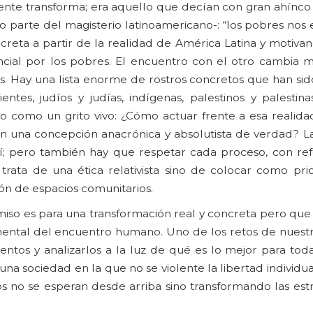
mente transforma; era aquello que decían con gran ahínco
 parte del magisterio latinoamericano-: “los pobres nos 
ncreta a partir de la realidad de América Latina y motiv
ncial por los pobres. El encuentro con el otro cambia m
es. Hay una lista enorme de rostros concretos que han sid
entes, judíos y judías, indígenas, palestinos y palestina
como un grito vivo: ¿Cómo actuar frente a esa realida
 una concepción anacrónica y absolutista de verdad? La
sí; pero también hay que respetar cada proceso, con re
rata de una ética relativista sino de colocar como prio
ón de espacios comunitarios.
miso es para una transformación real y concreta pero que
ramental del encuentro humano. Uno de los retos de nuest
tos y analizarlos a la luz de qué es lo mejor para todas
na sociedad en la que no se violente la libertad individua
s no se esperan desde arriba sino transformando las est