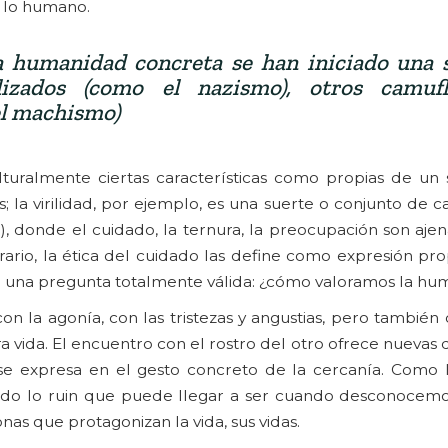
o lo humano.
 humanidad concreta se han iniciado una s
nalizados (como el nazismo), otros camuf
el machismo)
lturalmente ciertas características como propias de un 
la virilidad, por ejemplo, es una suerte o conjunto de ca
, donde el cuidado, la ternura, la preocupación son ajena
ario, la ética del cuidado las define como expresión pro
rge una pregunta totalmente válida: ¿cómo valoramos la h
on la agonía, con las tristezas y angustias, pero también 
vida. El encuentro con el rostro del otro ofrece nuevas d
 se expresa en el gesto concreto de la cercanía. Como 
 lo ruin que puede llegar a ser cuando desconocemos
nas que protagonizan la vida, sus vidas.