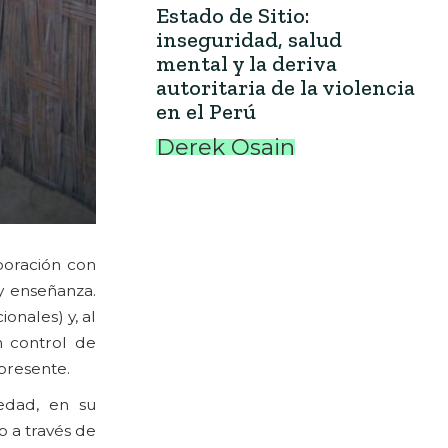
Estado de Sitio:
inseguridad, salud
mental y la deriva
autoritaria de la violencia
en el Perú
Derek Osain
boración con
y enseñanza.
onales) y, al
n control de
presente.
edad, en su
 a través de