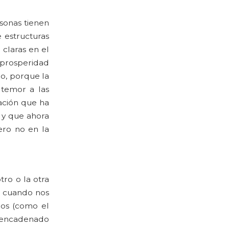
sonas tienen
 estructuras
claras en el
a prosperidad
o, porque la
 temor a las
uación que ha
 y que ahora
ero no en la
tro o la otra
: cuando nos
dos (como el
esencadenado