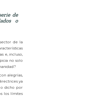
erie de
lados o
sector de la
racterísticas
s e, incluso,
picia no solo
umanidad?
con alegrías,
irectrices ya
lo dicho por
 los límites