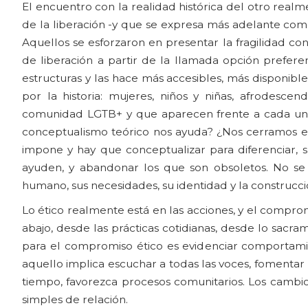
El encuentro con la realidad histórica del otro real
de la liberación -y que se expresa más adelante como
Aquellos se esforzaron en presentar la fragilidad co
de liberación a partir de la llamada opción prefere
estructuras y las hace más accesibles, más disponibl
por la historia: mujeres, niños y niñas, afrodescendi
comunidad LGTB+ y que aparecen frente a cada uno 
conceptualismo teórico nos ayuda? ¿Nos cerramos en
impone y hay que conceptualizar para diferenciar, 
ayuden, y abandonar los que son obsoletos. No se t
humano, sus necesidades, su identidad y la construcci
Lo ético realmente está en las acciones, y el compro
abajo, desde las prácticas cotidianas, desde lo sac
para el compromiso ético es evidenciar comportamien
aquello implica escuchar a todas las voces, fomentar u
tiempo, favorezca procesos comunitarios. Los cambio
simples de relación.