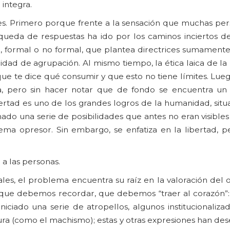
 integra.
es. Primero porque frente a la sensación que muchas per
queda de respuestas ha ido por los caminos inciertos de
, formal o no formal, que plantea directrices sumamente 
bilidad de agrupación. Al mismo tiempo, la ética laica de l
 te dice qué consumir y que esto no tiene límites. Lueg
ica, pero sin hacer notar que de fondo se encuentra un
bertad es uno de los grandes logros de la humanidad, sit
do una serie de posibilidades que antes no eran visibles
ma opresor. Sin embargo, se enfatiza en la libertad, p
a las personas.
ales, el problema encuentra su raíz en la valoración del o
es que debemos recordar, que debemos “traer al corazón”
ciado una serie de atropellos, algunos institucionaliza
tura (como el machismo); estas y otras expresiones han d