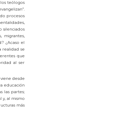
 los teólogos
evangelizan”.
ando procesos
entalidades,
o silenciados
s, migrantes,
d? ¿Acaso el
 realidad se
ferentes que
ridad al ser
 viene desde
ra educación
 las partes;
l y, al mismo
ructuras más