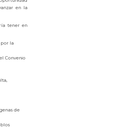
a oportunidad
vanzar en la
ría tener en
 por la
 el Convenio
lta,
ígenas de
eblos