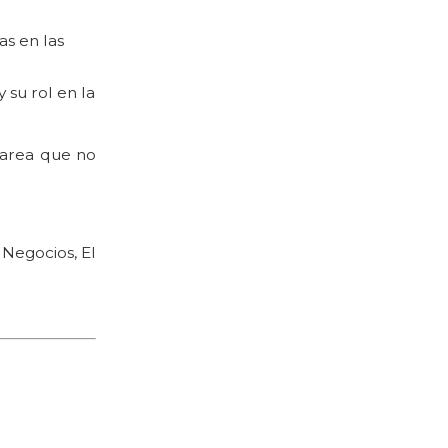
as en las
 su rol en la
tarea que no
 Negocios, El