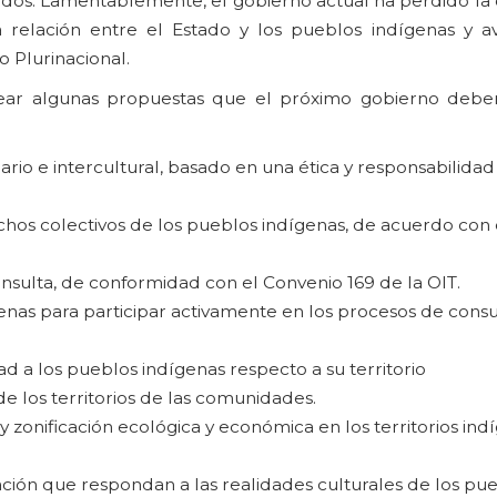
ltados. Lamentablemente, el gobierno actual ha perdido l
a relación entre el Estado y los pueblos indígenas y a
o Plurinacional.
ntear algunas propuestas que el próximo gobierno debe
ario e intercultural, basado en una ética y responsabilidad
chos colectivos de los pueblos indígenas, de acuerdo con
ulta, de conformidad con el Convenio 169 de la OIT.
enas para participar activamente en los procesos de consu
 a los pueblos indígenas respecto a su territorio
de los territorios de las comunidades.
zonificación ecológica y económica en los territorios ind
ción que respondan a las realidades culturales de los pu