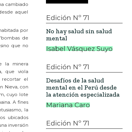
 ha cambiado
 desde aquel
Edición Nº 71
No hay salud sin salud
habitada por
mental
 “bombas de
 sino que no
Isabel Vásquez Suyo
e la minera
Edición Nº 71
, que viola
 recortar el
Desafíos de la salud
mental en el Perú desde
en Nieva, con
la atención especializada
m, cuyo lote
ina. A fines
Mariana Caro
tusiasmo, la
ros ubicados
Edición Nº 71
na inversión