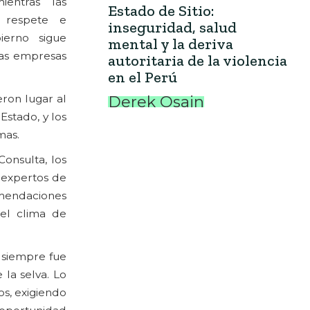
ientras las
Estado de Sitio:
 respete e
inseguridad, salud
ierno sigue
mental y la deriva
las empresas
autoritaria de la violencia
en el Perú
eron lugar al
Derek Osain
Estado, y los
mas.
onsulta, los
 expertos de
comendaciones
 el clima de
, siempre fue
 la selva. Lo
os, exigiendo