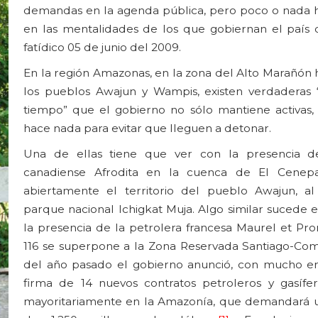
demandas en la agenda pública, pero poco o nada
en las mentalidades de los que gobiernan el país
fatídico 05 de junio del 2009.
En la región Amazonas, en la zona del Alto Marañón 
los pueblos Awajun y Wampis, existen verdaderas
tiempo” que el gobierno no sólo mantiene activas,
hace nada para evitar que lleguen a detonar.
Una de ellas tiene que ver con la presencia d
canadiense Afrodita en la cuenca de El Cenepa
abiertamente el territorio del pueblo Awajun, al
parque nacional Ichigkat Muja. Algo similar sucede 
la presencia de la petrolera francesa Maurel et Pro
116 se superpone a la Zona Reservada Santiago-Coma
del año pasado el gobierno anunció, con mucho en
firma de 14 nuevos contratos petroleros y gasífe
mayoritariamente en la Amazonía, que demandará u