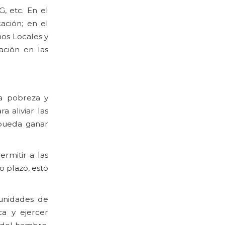
, etc. En el
ación; en el
nos Locales y
ación en las
a pobreza y
 aliviar las
 pueda ganar
rmitir a las
go plazo, esto
tunidades de
ca y ejercer