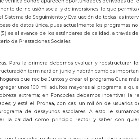
que verifica dónde aparecen oportunidades derivadas del 
ente de inclusión social y de inversiones, lo que permita
del Sistema de Seguimiento y Evaluación de todas las interv
 base de datos única, pues actualmente los programas no
(5) es el avance de los estándares de calidad, a través de
erio de Prestaciones Sociales.
as. Para la primera debemos evaluar y reestructurar l
ructuración terminará en junio y habrán cambios importan
ogares que recibe Juntos y crear el programa Cuna más,
agregar unos 100 mil adultos mayores al programa, a qui
pobreza extrema; en Foncodes debemos incentivar la re
dades; y está el Pronaa, con casi un millón de usuarios 
l programa de desayunos escolares. A esto le sumamos
er la calidad como principio rector y saber con qui
: que Foncodes realice más inversión productiva y menos 