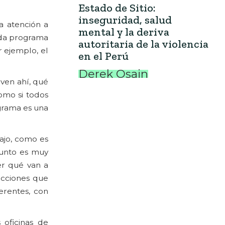
Estado de Sitio:
inseguridad, salud
a atención a
mental y la deriva
ada programa
autoritaria de la violencia
r ejemplo, el
en el Perú
Derek Osain
iven ahí, qué
como si todos
ograma es una
bajo, como es
 punto es muy
er qué van a
acciones que
erentes, con
 oficinas de