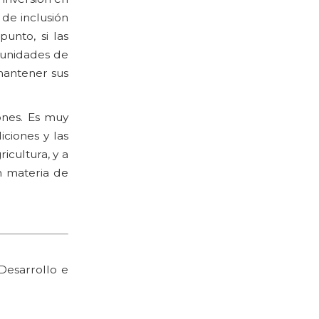
a de inclusión
unto, si las
tunidades de
mantener sus
ones. Es muy
iciones y las
icultura, y a
n materia de
Desarrollo e