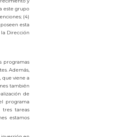
crecimiento y
 a este grupo
enciones; (4)
 poseen esta
 la Dirección
os programas
tes. Además,
 que viene a
enes también
alización de
del programa
 tres tareas
enes estamos
inversión en