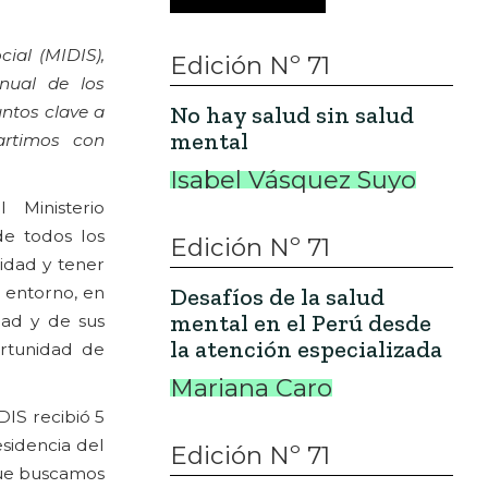
cial (MIDIS),
Edición Nº 71
anual de los
No hay salud sin salud
untos clave a
mental
artimos con
Isabel Vásquez Suyo
 Ministerio
de todos los
Edición Nº 71
lidad y tener
 entorno, en
Desafíos de la salud
mental en el Perú desde
dad y de sus
la atención especializada
ortunidad de
Mariana Caro
DIS recibió 5
esidencia del
Edición Nº 71
que buscamos