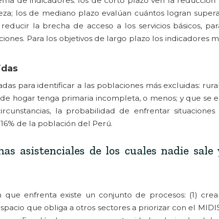
ema de indicadores: los de corto plazo ven la reducción
a; los de mediano plazo evalúan cuántos logran superar
educir la brecha de acceso a los servicios básicos, pa
ones. Para los objetivos de largo plazo los indicadores mo
idas
das para identificar a las poblaciones más excluidas: rura
fa de hogar tenga primaria incompleta, o menos; y que se
rcunstancias, la probabilidad de enfrentar situacione
 16% de la población del Perú.
 asistenciales de los cuales nadie sale 
 que enfrenta existe un conjunto de procesos: (1) crea
pacio que obliga a otros sectores a priorizar con el MIDIS;