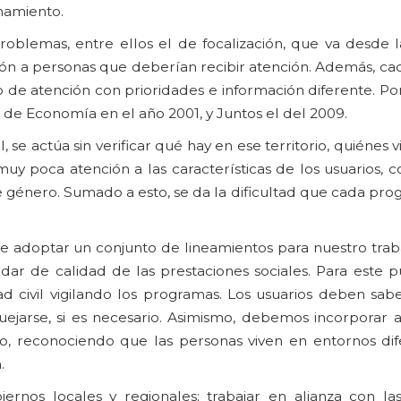
onamiento.
oblemas, entre ellos el de focalización, que va desde l
ión a personas que deberían recibir atención. Además, c
po de atención con prioridades e información diferente. Po
 de Economía en el año 2001, y Juntos el del 2009.
se actúa sin verificar qué hay en ese territorio, quiénes v
uy poca atención a las características de los usuarios, 
o de género. Sumado a esto, se da la dificultad que cada pr
nte adoptar un conjunto de lineamientos para nuestro tra
tándar de calidad de las prestaciones sociales. Para este
ad civil vigilando los programas. Los usuarios deben sab
uejarse, si es necesario. Asimismo, debemos incorporar 
ro, reconociendo que las personas viven en entornos dif
.
ernos locales y regionales; trabajar en alianza con las