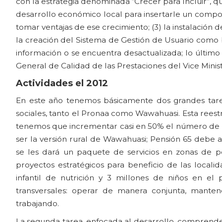
con la estrategia denominada “Crecer para Incluir”, 
desarrollo económico local para insertarle un compon
tomar ventajas de ese crecimiento; (3) la instalación 
la creación del Sistema de Gestión de Usuario como
información o se encuentra desactualizada; lo último 
General de Calidad de las Prestaciones del Vice Minist
Actividades el 2012
En este año tenemos básicamente dos grandes tare
sociales, tanto el Pronaa como Wawahuasi. Esta reest
tenemos que incrementar casi en 50% el número de h
ser la versión rural de Wawahuasi; Pensión 65 debe 
se les dará un paquete de servicios en zonas de 
proyectos estratégicos para beneficio de las locali
infantil de nutrición y 3 millones de niños en e
transversales: operar de manera conjunta, manten
trabajando.
La segunda tarea, enfocada al desarrollo, comprende