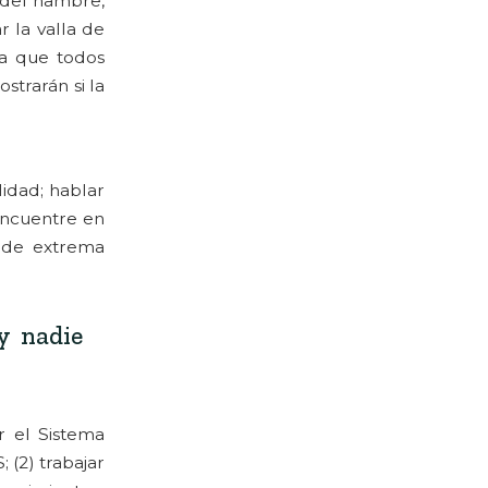
 del hambre,
 la valla de
ra que todos
strarán si la
lidad; hablar
 encuentre en
s de extrema
y nadie
r el Sistema
 (2) trabajar