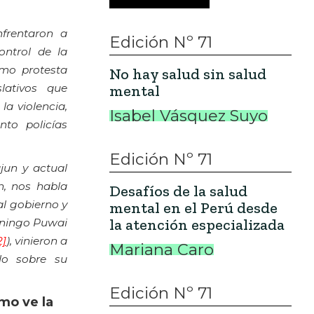
nfrentaron a
Edición Nº 71
ntrol de la
mo protesta
No hay salud sin salud
lativos que
mental
la violencia,
Isabel Vásquez Suyo
nto policías
Edición Nº 71
jun y actual
, nos habla
Desafíos de la salud
al gobierno y
mental en el Perú desde
la atención especializada
Noningo Puwai
2]
), vinieron a
Mariana Caro
lo sobre su
Edición Nº 71
mo ve la