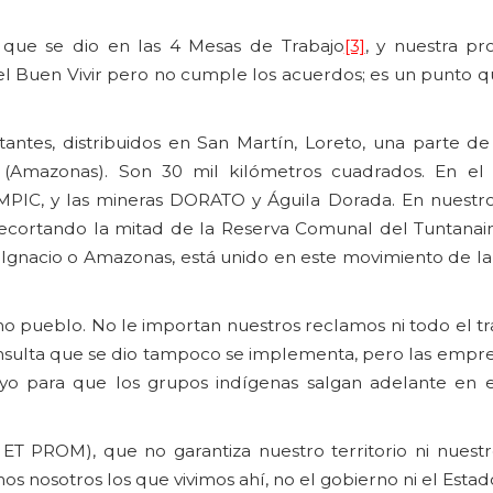
que se dio en las 4 Mesas de Trabajo
[3]
, y nuestra pr
el Buen Vivir pero no cumple los acuerdos; es un punto
antes, distribuidos en San Martín, Loreto, una parte de
 (Amazonas). Son 30 mil kilómetros cuadrados. En el t
C, y las mineras DORATO y Águila Dorada. En nuestro t
cortando la mitad de la Reserva Comunal del Tuntanai
 Ignacio o Amazonas, está unido en este movimiento de la
mo pueblo. No le importan nuestros reclamos ni todo el t
onsulta que se dio tampoco se implementa, pero las empre
yo para que los grupos indígenas salgan adelante en e
PROM), que no garantiza nuestro territorio ni nuest
 nosotros los que vivimos ahí, no el gobierno ni el Estad