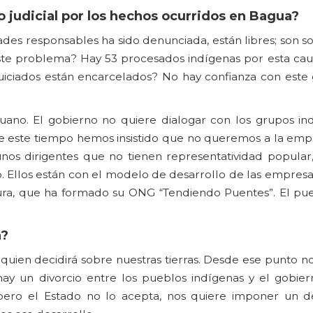
 judicial por los hechos ocurridos en Bagua?
es responsables ha sido denunciada, están libres; son so
ste problema? Hay 53 procesados indígenas por esta cau
juiciados están encarcelados? No hay confianza con este
no. El gobierno no quiere dialogar con los grupos in
te este tiempo hemos insistido que no queremos a la em
nos dirigentes que no tienen representatividad popular
 Ellos están con el modelo de desarrollo de las empresas
iura, que ha formado su ONG “Tendiendo Puentes”. El pu
a?
quien decidirá sobre nuestras tierras. Desde ese punto n
ay un divorcio entre los pueblos indígenas y el gobier
ro el Estado no lo acepta, nos quiere imponer un de