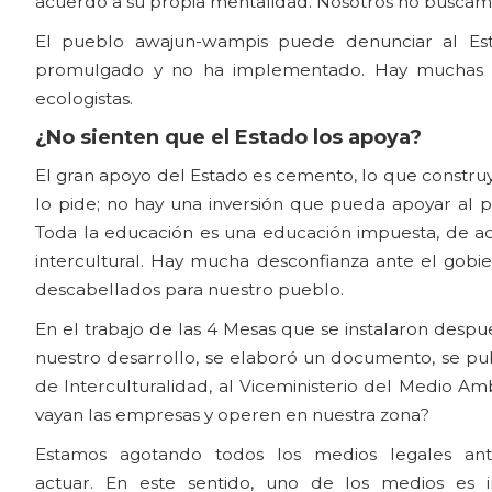
acuerdo a su propia mentalidad. Nosotros no buscamo
El pueblo awajun-wampis puede denunciar al Es
promulgado y no ha implementado. Hay muchas ins
ecologistas.
¿No sienten que el Estado los apoya?
El gran apoyo del Estado es cemento, lo que construy
lo pide; no hay una inversión que pueda apoyar al p
Toda la educación es una educación impuesta, de acu
intercultural. Hay mucha desconfianza ante el gobie
descabellados para nuestro pueblo.
En el trabajo de las 4 Mesas que se instalaron de
nuestro desarrollo, se elaboró un documento, se publ
de Interculturalidad, al Viceministerio del Medio A
vayan las empresas y operen en nuestra zona?
Estamos agotando todos los medios legales an
actuar. En este sentido, uno de los medios es i