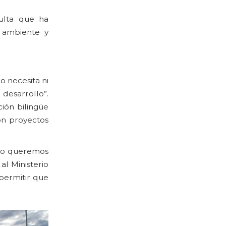
ulta que ha
 ambiente y
 necesita ni
desarrollo”.
ión bilingüe
on proyectos
ómo queremos
al Ministerio
permitir que