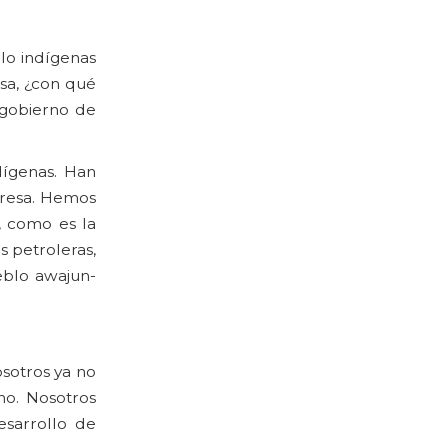
lo indígenas
sa, ¿con qué
 gobierno de
dígenas. Han
presa. Hemos
, como es la
 petroleras,
eblo awajun-
osotros ya no
no. Nosotros
sarrollo de