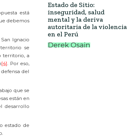
Estado de Sitio:
inseguridad, salud
opuesta está
mental y la deriva
 que debemos
autoritaria de la violencia
en el Perú
 San Ignacio
Derek Osain
erritorio se
erritorio, a
n
[4]
. Por eso,
 defensa del
rabajo que se
sas están en
l desarrollo
ro estado de
o.