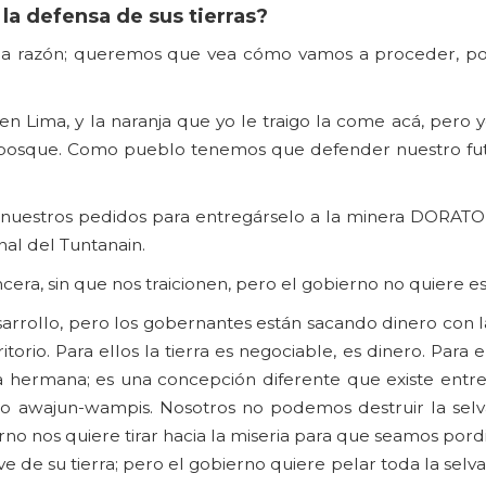
 la defensa de sus tierras?
ne la razón; queremos que vea cómo vamos a proceder, 
í en Lima, y la naranja que yo le traigo la come acá, pero
l bosque. Como pueblo tenemos que defender nuestro fut
 nuestros pedidos para entregárselo a la minera DORATO
al del Tuntanain.
era, sin que nos traicionen, pero el gobierno no quiere es
desarrollo, pero los gobernantes están sacando dinero con
torio. Para ellos la tierra es negociable, es dinero. Para e
tra hermana; es una concepción diferente que existe entr
blo awajun-wampis. Nosotros no podemos destruir la selv
rno nos quiere tirar hacia la miseria para que seamos pord
e de su tierra; pero el gobierno quiere pelar toda la selv