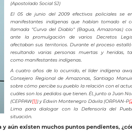
(Apostolado Social SJ)
El 05 de junio del 2009 efectivos policiales se e
manifestantes indígenas que habían tomado el co
llamada "Curva del Diablo" (Bagua, Amazonas) co
ante la promulgación de varios Decretos Legis
afectaban sus territorios. Durante el proceso estalló 
resultando varias personas muertas y heridas, ta
como manifestantes indígenas.
A cuatro años de lo ocurrido, el líder indígena awa
Consejero Regional de Amazonas, Santiago Manuin
sobre cómo percibe su pueblo la relación con el actu
cuáles son los pedidos que tienen. Él, junto a Juan 
(CEPPAW
[1]
) y Edwin Montenegro Dávila (ORPIAN-P
[
Lima para dialogar con la Defensoría del Pueb
situación.
 y aún existen muchos puntos pendientes, ¿có