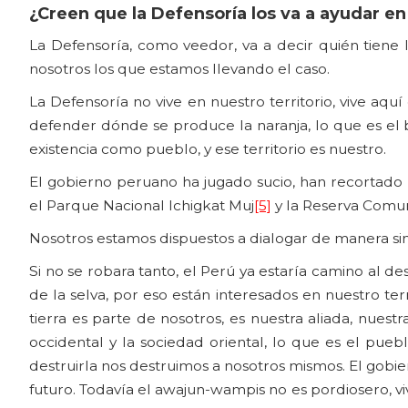
¿Creen que la Defensoría los va a ayudar en
La Defensoría, como veedor, va a decir quién tie
nosotros los que estamos llevando el caso.
La Defensoría no vive en nuestro territorio, vive aqu
defender dónde se produce la naranja, lo que es e
existencia como pueblo, y ese territorio es nuestro.
El gobierno peruano ha jugado sucio, han recortado
el Parque Nacional Ichigkat Muj
[5]
y la Reserva Comun
Nosotros estamos dispuestos a dialogar de manera sinc
Si no se robara tanto, el Perú ya estaría camino al 
de la selva, por eso están interesados en nuestro terri
tierra es parte de nosotros, es nuestra aliada, nues
occidental y la sociedad oriental, lo que es el pue
destruirla nos destruimos a nosotros mismos. El gobie
futuro. Todavía el awajun-wampis no es pordiosero, viv