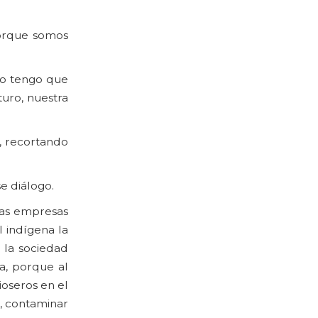
porque somos
 yo tengo que
uro, nuestra
, recortando
e diálogo.
 las empresas
l indígena la
e la sociedad
a, porque al
ioseros en el
a, contaminar