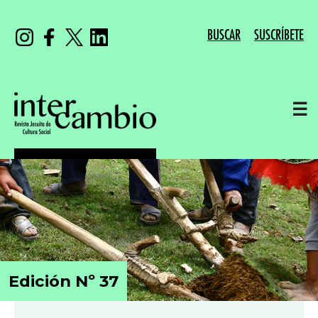
BUSCAR
SUSCRÍBETE
☰
Edición Nº 37