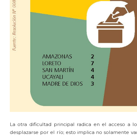
La otra dificultad principal radica en el acceso a l
desplazarse por el río; esto implica no solamente vari