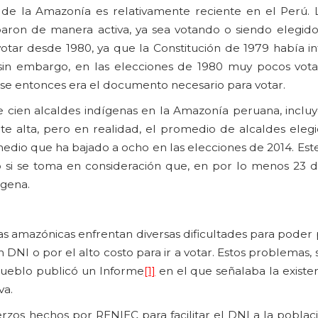
s de la Amazonía es relativamente reciente en el Perú. 
aron de manera activa, ya sea votando o siendo elegidos
otar desde 1980, ya que la Constitución de 1979 había in
 sin embargo, en las elecciones de 1980 muy pocos vota
ese entonces era el documento necesario para votar.
cien alcaldes indígenas en la Amazonía peruana, incluy
tante alta, pero en realidad, el promedio de alcaldes ele
medio que ha bajado a ocho en las elecciones de 2014. Es
 si se toma en consideración que, en por lo menos 23 dis
ígena.
s amazónicas enfrentan diversas dificultades para poder 
 DNI o por el alto costo para ir a votar. Estos problemas,
Pueblo publicó un Informe
[1]
en el que señalaba la existe
va.
rzos hechos por RENIEC para facilitar el DNI a la poblac