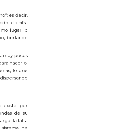
”; es decir,
do a la cifra
imo lugar lo
po, burlando
as, muy pocos
para hacerlo.
enas, lo que
 dispersando
 existe, por
iendas de su
rgo, la falta
l sistema de