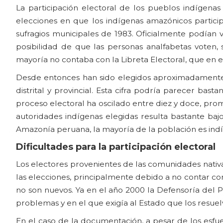
La participación electoral de los pueblos indígena
elecciones en que los indígenas amazónicos particip
sufragios municipales de 1983. Oficialmente podían v
posibilidad de que las personas analfabetas voten,
mayoría no contaba con la Libreta Electoral, que en 
Desde entonces han sido elegidos aproximadamente 
distrital y provincial. Esta cifra podría parecer bas
proceso electoral ha oscilado entre diez y doce, pro
autoridades indígenas elegidas resulta bastante bajo
Amazonía peruana, la mayoría de la población es ind
Dificultades para la participación electoral
Los electores provenientes de las comunidades nativa
las elecciones, principalmente debido a no contar con
no son nuevos. Ya en el año 2000 la Defensoría del 
problemas y en el que exigía al Estado que los resuel
En el caso de la documentación, a pesar de los esfue