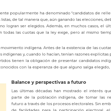
 gente popularmente ha denominado “candidatos de relleno
 listas, de tal manera que, aún ganando las elecciones, debi
 no logran ser elegidos. Además, en muchos casos, el últ
 todas las cuotas que la ley exige, pero al mismo tiem
l movimiento indígena. Antes de la existencia de las cuot
tos indígenas y, cuando lo hacían, tenían razones explícitas 
tidos tienen la obligación de presentar candidatos indíg
 conocidos con la esperanza de que alguno salga elegido,
Balance y perspectivas a futuro
Las últimas décadas han mostrado el interés que
parte de la población indígena, de tomar las r
futuro a través de los procesos electorales. Sin emba
de facilidades para la participación electoral, e