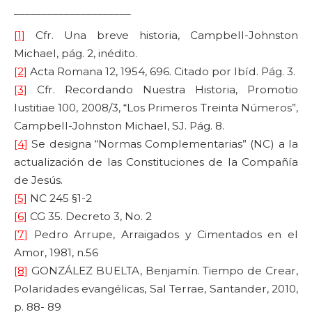
_____________________
[1]
Cfr. Una breve historia, Campbell-Johnston
Michael, pág. 2, inédito.
[2]
Acta Romana 12, 1954, 696. Citado por Ibíd. Pág. 3.
[3]
Cfr. Recordando Nuestra Historia, Promotio
Iustitiae 100, 2008/3, “Los Primeros Treinta Números”,
Campbell-Johnston Michael, SJ. Pág. 8.
[4]
Se designa “Normas Complementarias” (NC) a la
actualización de las Constituciones de la Compañía
de Jesús.
[5]
NC 245 §1-2
[6]
CG 35. Decreto 3, No. 2
[7]
Pedro Arrupe, Arraigados y Cimentados en el
Amor, 1981, n.56
[8]
GONZÁLEZ BUELTA, Benjamín. Tiempo de Crear,
Polaridades evangélicas, Sal Terrae, Santander, 2010,
p. 88- 89