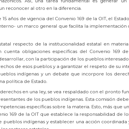
 amazónicos. Así, una tarea fundamental es generar u
un reconocer al otro en la diferencia.
15 años de vigencia del Convenio 169 de la OIT, el Estad
interno- un marco general que facilita la implementación
atal respecto de la institucionalidad estatal en materi
n cuenta obligaciones específicas del Convenio 169 d
desarrollar, con la participación de los pueblos interesado
echos de esos pueblos y a garantizar el respeto de su int
 pueblos indígenas y un debate que incorpore los derec
a política de Estado.
 derechos en una ley, se vea respaldado con el pronto fu
esentantes de los pueblos indígenas. Esta comisión debe 
competencias específicas sobre la materia. Esto, más que u
venio 169 de la OIT que establece la responsabilidad de l
de pueblos indígenas y establecer una acción coordinada 