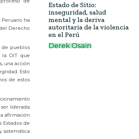
n proceso de
Estado de Sitio:
inseguridad, salud
mental y la deriva
o Peruano ha
autoritaria de la violencia
 del Derecho
en el Perú
Derek Osain
a de pueblos
e la OIT que
s, una acción
egridad. Esto
hos de estos
ncionamiento
ser liderada
na afirmación
os Estados de
y sistemática