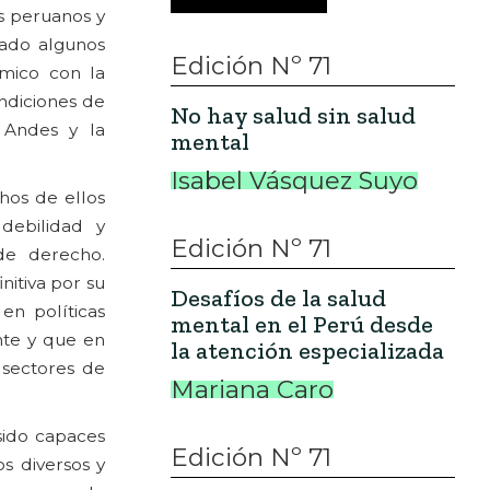
s peruanos y
dado algunos
Edición Nº 71
ómico con la
ondiciones de
No hay salud sin salud
 Andes y la
mental
Isabel Vásquez Suyo
hos de ellos
debilidad y
Edición Nº 71
de derecho.
nitiva por su
Desafíos de la salud
 en políticas
mental en el Perú desde
nte y que en
la atención especializada
 sectores de
Mariana Caro
sido capaces
Edición Nº 71
s diversos y