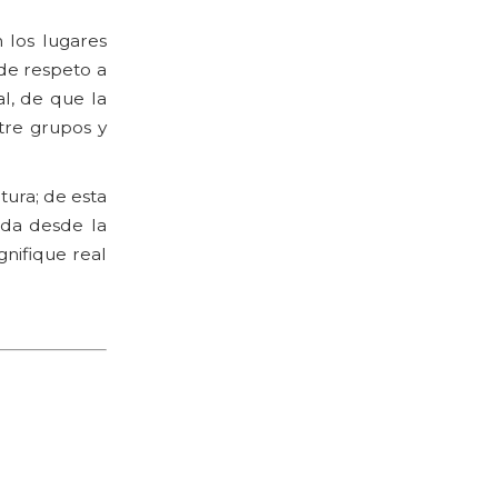
 los lugares
de respeto a
l, de que la
ntre grupos y
ura; de esta
ida desde la
gnifique real