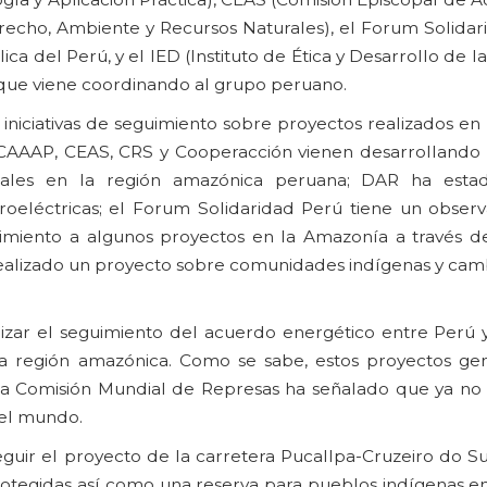
recho, Ambiente y Recursos Naturales), el Forum Solidari
ica del Perú, y el IED (Instituto de Ética y Desarrollo de l
n que viene coordinando al grupo peruano.
 iniciativas de seguimiento sobre proyectos realizados e
: CAAAP, CEAS, CRS y Cooperacción vienen desarrollando
entales en la región amazónica peruana; DAR ha esta
oeléctricas; el Forum Solidaridad Perú tiene un observ
imiento a algunos proyectos en la Amazonía a través d
realizado un proyecto sobre comunidades indígenas y camb
izar el seguimiento del acuerdo energético entre Perú y 
 la región amazónica. Como se sabe, estos proyectos ge
 la Comisión Mundial de Represas ha señalado que ya no
del mundo.
uir el proyecto de la carretera Pucallpa-Cruzeiro do Sul
rotegidas así como una reserva para pueblos indígenas en