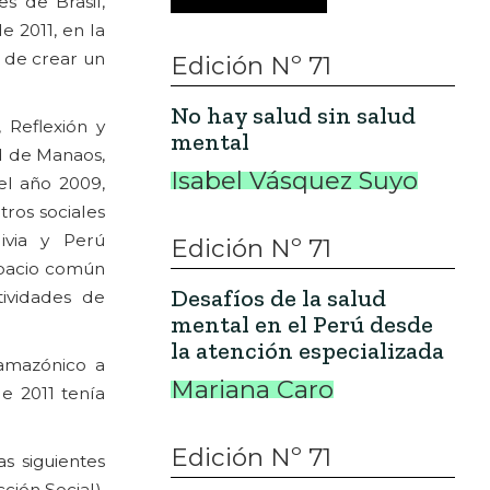
es de Brasil,
e 2011, en la
d de crear un
Edición Nº 71
No hay salud sin salud
, Reflexión y
mental
ad de Manaos,
Isabel Vásquez Suyo
el año 2009,
ros sociales
via y Perú
Edición Nº 71
spacio común
Desafíos de la salud
tividades de
mental en el Perú desde
la atención especializada
amazónico a
Mariana Caro
e 2011 tenía
Edición Nº 71
s siguientes
ción Social),