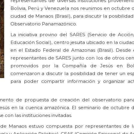
representantes de diversas instituciones provenient
Bolivia, Perú y Venezuela nos reunimos en octubre d
ciudad de Manaos (Brasil), para discutir la posibilida
Observatorio Panamazónico.
La iniciativa provino del SARES (Servicio de Acción
Educación Social), centro jesuita ubicado en la ciud
en el Estado Federal de Amazonas (Brasil). Desde 
representantes de SARES junto con los de otros cent
promovidos por la Compañía de Jesús en Boli
comenzaron a discutir la posibilidad de tener un e
para poder compartir información y organizar ac
umento de propuesta de creación del observatorio pan
 Jesús en la cuenca amazónica. El seminario de octubre d
con las instituciones invitadas.
 de Manaos estuvo compuesta por representantes de la
ía y Aplicación Práctica), CEAS (Comisión Episcopal de Ac