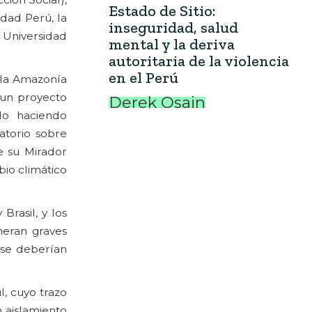
Estado de Sitio:
dad Perú, la
inseguridad, salud
a Universidad
mental y la deriva
autoritaria de la violencia
en el Perú
n la Amazonía
 un proyecto
Derek Osain
do haciendo
atorio sobre
e su Mirador
io climático
Brasil, y los
neran graves
 se deberían
, cuyo trazo
 aislamiento