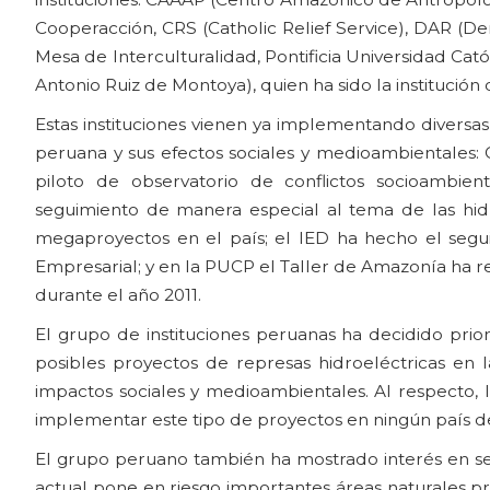
Cooperacción, CRS (Catholic Relief Service), DAR (De
Mesa de Interculturalidad, Pontificia Universidad Catól
Antonio Ruiz de Montoya), quien ha sido la institució
Estas instituciones vienen ya implementando diversas
peruana y sus efectos sociales y medioambientales
piloto de observatorio de conflictos socioambi
seguimiento de manera especial al tema de las hidr
megaproyectos en el país; el IED ha hecho el segu
Empresarial; y en la PUCP el Taller de Amazonía ha 
durante el año 2011.
El grupo de instituciones peruanas ha decidido prior
posibles proyectos de represas hidroeléctricas en
impactos sociales y medioambientales. Al respecto,
implementar este tipo de proyectos en ningún país 
El grupo peruano también ha mostrado interés en seg
actual pone en riesgo importantes áreas naturales p