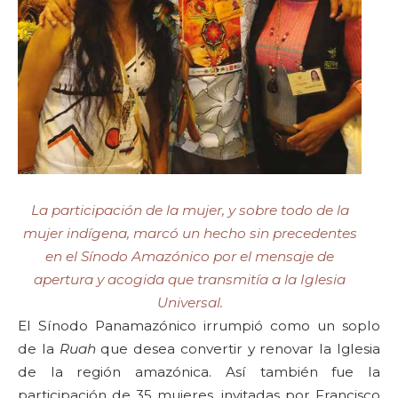
La participación de la mujer, y sobre todo de la
mujer indígena, marcó un hecho sin precedentes
en el Sínodo Amazónico por el mensaje de
apertura y acogida que transmitía a la Iglesia
Universal.
El Sínodo Panamazónico irrumpió como un soplo
de la
Ruah
que desea convertir y renovar la Iglesia
de la región amazónica. Así también fue la
participación de 35 mujeres, invitadas por Francisco