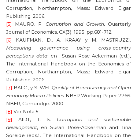
International Handbook on the Economics of
Corruption, Northampton, Mass.: Edward Elgar
Publishing. 2006.
[5]
MAURO, P.
Corruption and Growth
, Quarterly
Journal of Economics, CX(3). 1995, pp.681-712.
[6]
KAUFMAN, D., A. KRAAY y M. MASTRUZZI.
Measuring governance using cross-country
perceptions data
, en Susan Rose-Ackerman (ed.),
The International Handbook on the Economics of
Corruption, Northampton, Mass.: Edward Elgar
Publishing. 2006
[7]
BAI C., y S. WEI.
Quality of Bureaucracy and Open
Economy Macro Policies
NBER Working Paper 7766.
NBER, Cambridge. 2000
[8]
Ver Nota 5.
[9]
AIDT, T. S.
Corruption and sustainable
development
, en Susan Rose-Ackerman and Tina
Soreide (eds.), The International Handbook on the