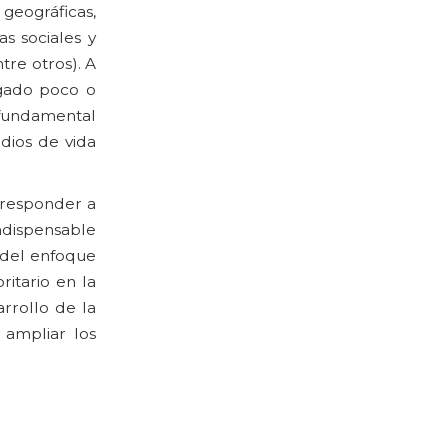
geográficas,
s sociales y
re otros). A
ogado poco o
a fundamental
dios de vida
 responder a
ndispensable
 del enfoque
itario en la
rrollo de la
ampliar los