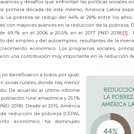
vances y desafíos que enfrentan las políticas sociales or
la primera década de este milenio, América Latina exp
a. La pobreza se redujo del 44% al 28% entre los años 
íses con mayores avances en la reducción de la pobreza. 
 de 49.1% en el 2006 a 20.5% en el 2017 (INEI 2018)
[1]
. 
o del empleo y del autoempleo, resultantes de la inversi
recimiento económico. Los programas sociales, princi
izaron una contribución muy importante en la reducción d
no beneficiaron a todos por igual.
 en zonas rurales, donde hay menor
do. De acuerdo al último informe
la población rural amazónica y 25.1%
(INEI 2018). Desde el 2015, América
s de reducción de pobreza (CEPAL
iento económico ha disminuido