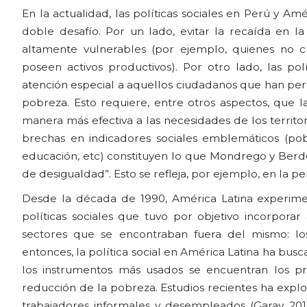
En la actualidad, las políticas sociales en Perú y A
doble desafío. Por un lado, evitar la recaída en 
altamente vulnerables (por ejemplo, quienes no c
poseen activos productivos). Por otro lado, las pol
atención especial a aquellos ciudadanos que han per
pobreza. Esto requiere, entre otros aspectos, que l
manera más efectiva a las necesidades de los territor
brechas en indicadores sociales emblemáticos (pobr
educación, etc) constituyen lo que Mondrego y Berd
de desigualdad”. Esto se refleja, por ejemplo, en la pe
Desde la década de 1990, América Latina experim
políticas sociales que tuvo por objetivo incorporar
sectores que se encontraban fuera del mismo: los
entonces, la política social en América Latina ha buscad
los instrumentos más usados se encuentran los pr
reducción de la pobreza. Estudios recientes ha expl
trabajadores informales y desempleados (Garay 20