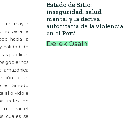
Estado de Sitio:
inseguridad, salud
mental y la deriva
ste un mayor
autoritaria de la violencia
como para la
en el Perú
ado hacia la
Derek Osain
 y calidad de
icas públicas
os gobiernos
ca amazónica
nción de las
e el Sínodo
a al olvido e
naturales- en
a mejorar el
os cuales se