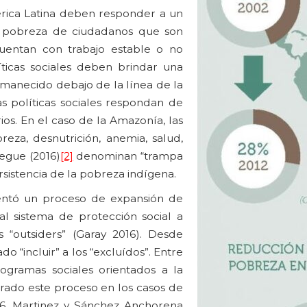
mérica Latina deben responder a un
la pobreza de ciudadanos que son
uentan con trabajo estable o no
íticas sociales deben brindar una
manecido debajo de la línea de la
as políticas sociales respondan de
ios. En el caso de la Amazonía, las
eza, desnutrición, anemia, salud,
egue (2016)
[2]
denominan “trampa
rsistencia de la pobreza indígena.
entó un proceso de expansión de
 al sistema de protección social a
 “outsiders” (Garay 2016). Desde
o “incluir” a los “excluídos”. Entre
ogramas sociales orientados a la
orado este proceso en los casos de
16, Martinez y Sánchez Anchorena