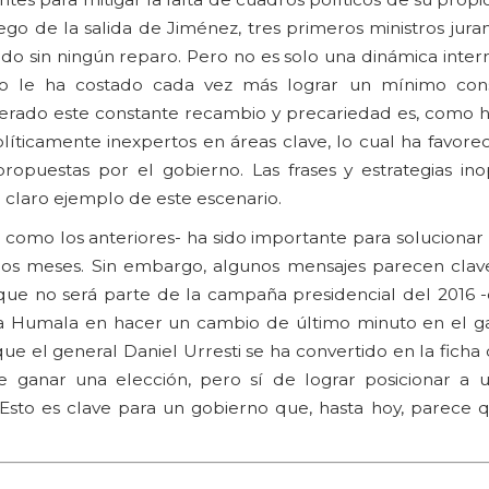
ego de la salida de Jiménez, tres primeros ministros jur
cado sin ningún reparo. Pero no es solo una dinámica inter
rno le ha costado cada vez más lograr un mínimo con
nerado este constante recambio y precariedad es, como 
olíticamente inexpertos en áreas clave, lo cual ha favore
propuestas por el gobierno. Las frases y estrategias in
n claro ejemplo de este escenario.
o como los anteriores- ha sido importante para solucionar
imos meses. Sin embargo, algunos mensajes parecen clav
 que no será parte de la campaña presidencial del 2016 
ta Humala en hacer un cambio de último minuto en el g
ue el general Daniel Urresti se ha convertido en la ficha 
de ganar una elección, pero sí de lograr posicionar a
 Esto es clave para un gobierno que, hasta hoy, parece q