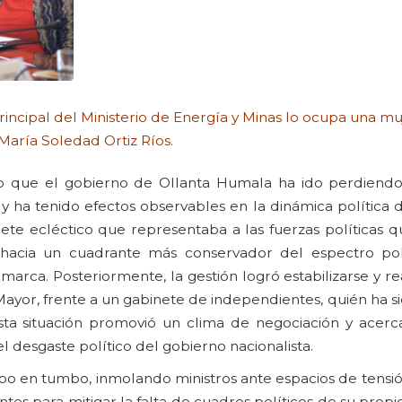
rincipal del Ministerio de Energía y Minas lo ocupa una muj
María Soledad Ortiz Ríos.
ro que el gobierno de Ollanta Humala ha ido perdiendo
o y ha tenido efectos observables en la dinámica política 
e ecléctico que representaba a las fuerzas políticas q
hacia un cuadrante más conservador del espectro polí
amarca. Posteriormente, la gestión logró estabilizarse y
yor, frente a un gabinete de independientes, quién ha si
sta situación promovió un clima de negociación y acer
 del desgaste político del gobierno nacionalista.
bo en tumbo, inmolando ministros ante espacios de tensi
tes para mitigar la falta de cuadros políticos de su prop