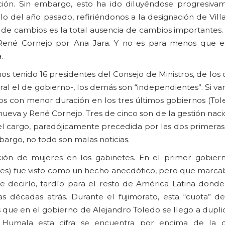
ición. Sin embargo, esto ha ido diluyéndose progresiv
 del año pasado, refiriéndonos a la designación de Villa
o de cambios es la total ausencia de cambios importantes
ené Cornejo por Ana Jara. Y no es para menos que est
.
s tenido 16 presidentes del Consejo de Ministros, de los 
al el de gobierno-, los demás son “independientes”. Si v
s con menor duración en los tres últimos gobiernos (Tole
eva y René Cornejo. Tres de cinco son de la gestión nacio
 el cargo, paradójicamente precedida por las dos primeras
bargo, no todo son malas noticias.
n de mujeres en los gabinetes. En el primer gobierno
ces) fue visto como un hecho anecdótico, pero que marcab
le decirlo, tardío para el resto de América Latina donde
 décadas atrás. Durante el fujimorato, esta “cuota” d
que en el gobierno de Alejandro Toledo se llego a duplica
a Humala esta cifra se encuentra por encima de la 