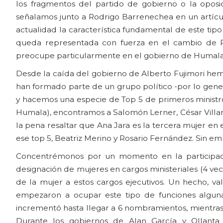
los fragmentos del partido de gobierno o la opos
señalamos junto a Rodrigo Barrenechea en un artículo
actualidad la característica fundamental de este tip
queda representada con fuerza en el cambio de R
preocupe particularmente en el gobierno de Humala
Desde la caída del gobierno de Alberto Fujimori hemo
han formado parte de un grupo político -por lo gener
y hacemos una especie de Top 5 de primeros ministro
Humala), encontramos a Salomón Lerner, César Villanu
la pena resaltar que Ana Jara es la tercera mujer en
ese top 5, Beatriz Merino y Rosario Fernández. Sin em
Concentrémonos por un momento en la participació
designación de mujeres en cargos ministeriales (4 ve
de la mujer a estos cargos ejecutivos. Un hecho, va
empezaron a ocupar este tipo de funciones algunas
incrementó hasta llegar a 6 nombramientos, mientras 
Durante los gobiernos de Alan García y Ollant