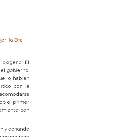
er, la Dra.
 oxígeno. El
del gobierno.
ue lo habían
tico con la
 reacomodarse
do el primer
camiento con
ón y echando
io grupo para