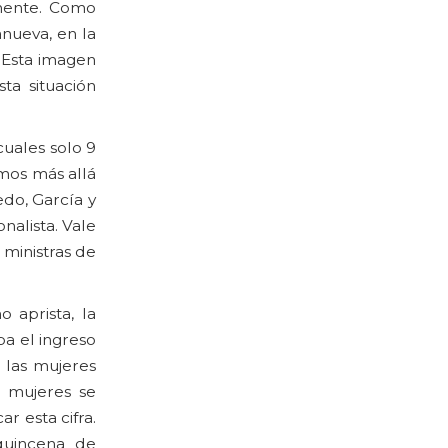
amente. Como
nueva, en la
. Esta imagen
a situación
cuales solo 9
amos más allá
do, García y
nalista. Vale
 ministras de
 aprista, la
a el ingreso
 las mujeres
e mujeres se
r esta cifra.
quincena de