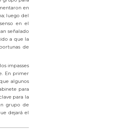
amentaron en
na; luego del
senso en el
han señalado
cido a que la
oportunas de
 los impasses
e. En primer
-que algunos
abinete para
clave para la
 un grupo de
ue dejará el