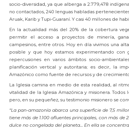
socio-diversidad, ya que alberga a 2.779,478 indígen
no contactados, 240 lenguas habladas pertenecientes a
Aruak, Karib y Tupi-Guaraní. Y casi 40 millones de habi
En la actualidad más del 20% de la cobertura veg
permitir el acceso a proyectos de minería, ganad
campesinos, entre otros. Hoy en día vivimos una alta
posible y que hoy estamos experimentando con gr
repercusiones en varios ámbitos socio-ambientale
planificación vertical y autoritaria; es decir, la i
Amazónico como fuente de recursos y de crecimient
La Iglesia camina en medio de esta realidad, al rit
vitalidad de la Iglesia Amazónica y misionera. Todos 
pero, en su pequeñez, su testimonio misionero se con
“La pan-amazonía abarca una superficie de 7,5 millo
tiene más de 1.100 afluentes principales, con más de
dulce no congelada del planeta… En ella se concentra