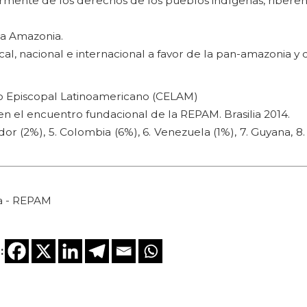
rmente de los derechos de los pueblos indígenas, ribereñ
la Amazonia.
cal, nacional e internacional a favor de la pan-amazonia y 
jo Episcopal Latinoamericano (CELAM)
n el encuentro fundacional de la REPAM. Brasilia 2014.
cuador (2%), 5. Colombia (6%), 6. Venezuela (1%), 7. Guyana, 8
ca - REPAM
: