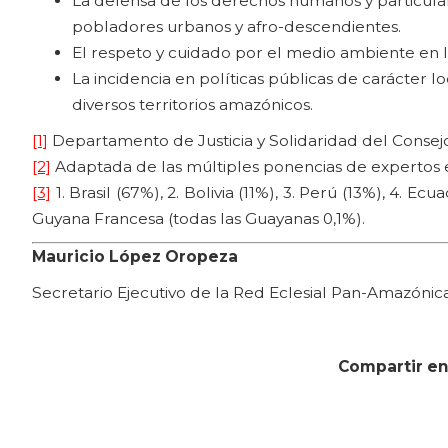
La defensa de los derechos humanos y particula
pobladores urbanos y afro-descendientes.
El respeto y cuidado por el medio ambiente en 
La incidencia en políticas públicas de carácter lo
diversos territorios amazónicos.
[1]
Departamento de Justicia y Solidaridad del Conse
[2]
Adaptada de las múltiples ponencias de expertos e
[3]
1. Brasil (67%), 2. Bolivia (11%), 3. Perú (13%), 4. E
Guyana Francesa (todas las Guayanas 0,1%).
Mauricio López Oropeza
Secretario Ejecutivo de la Red Eclesial Pan-Amazóni
Compartir en