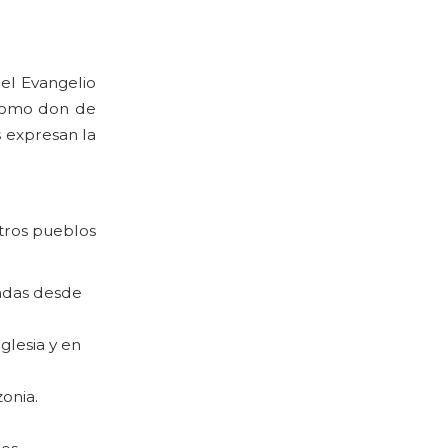
 el Evangelio
 como don de
s expresan la
tros pueblos
ladas desde
glesia y en
zonia.