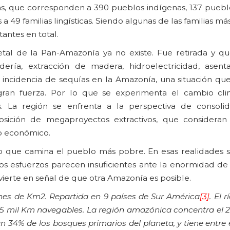
as, que corresponden a 390 pueblos indígenas, 137 pueblo
 49 familias lingísticas. Siendo algunas de las familias m
tantes en total.
etal de la Pan-Amazonía ya no existe. Fue retirada y 
ería, extracción de madera, hidroelectricidad, asen
 incidencia de sequías en la Amazonía, una situación que
an fuerza. Por lo que se experimenta el cambio clim
s. La región se enfrenta a la perspectiva de consoli
mposición de megaproyectos extractivos, que consideran a
o económico.
mo que camina el pueblo más pobre. En esas realidades s
los esfuerzos parecen insuficientes ante la enormidad de 
vierte en señal de que otra Amazonía es posible.
nes de Km2. Repartida en 9 países de Sur América
[3]
. El
 25 mil Km navegables. La región amazónica concentra el 
n 34% de los bosques primarios del planeta, y tiene entre