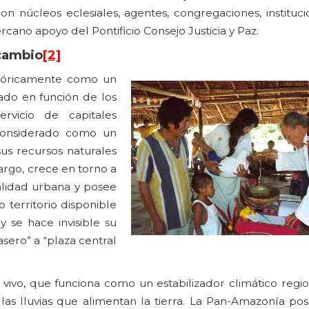
on núcleos eclesiales, agentes, congregaciones, instituci
cano apoyo del Pontificio Consejo Justicia y Paz.
 cambio
[2]
stóricamente como un
ado en función de los
ervicio de capitales
considerado como un
sus recursos naturales
argo, crece en torno a
alidad urbana y posee
 territorio disponible
y se hace invisible su
rasero” a “plaza central
vivo, que funciona como un estabilizador climático regio
as lluvias que alimentan la tierra. La Pan-Amazonía po