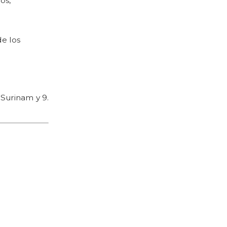
os,
de los
. Surinam y 9.