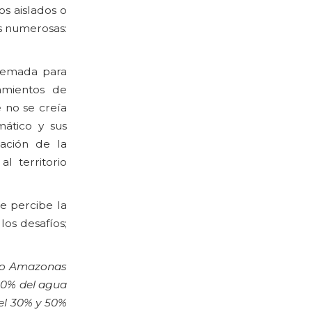
s aislados o
ás numerosas:
quemada para
tamientos de
 no se creía
ático y sus
dación de la
l territorio
e percibe la
los desafíos;
 río Amazonas
20% del agua
 el 30% y 50%