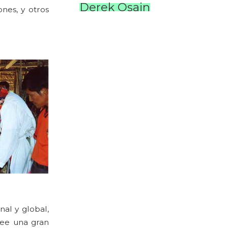
Derek Osain
ones, y otros
nal y global,
see una gran