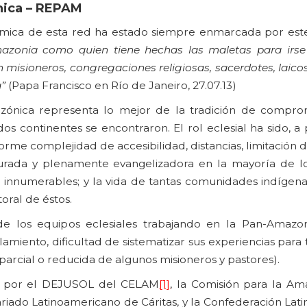
nica – REPAM
inámica de esta red ha estado siempre enmarcada por este
mazonia como quien tiene hechas las maletas para irs
n misioneros, congregaciones religiosas, sacerdotes, laicos
a”
(Papa Francisco en Río de Janeiro, 27.07.13)
mazónica representa lo mejor de la tradición de compro
os continentes se encontraron. El rol eclesial ha sido, a
norme complejidad de accesibilidad, distancias, limitación d
urada y plenamente evangelizadora en la mayoría de lo
on innumerables; y la vida de tantas comunidades indígena
oral de éstos.
de los equipos eclesiales trabajando en la Pan-Amazon
islamiento, dificultad de sistematizar sus experiencias para
parcial o reducida de algunos misioneros y pastores).
da por el DEJUSOL del CELAM
[1]
, la Comisión para la Am
ariado Latinoamericano de Cáritas, y la Confederación La