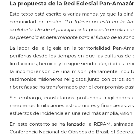
La propuesta de la Red Eclesial Pan-Amazó
Este texto está escrito a varias manos, ya que la d
comunidad en misión.
“La Iglesia no está en la A
explotarla. Desde el principio está presente en ella co
su presencia es determinante para el futuro de la zon
La labor de la Iglesia en la territorialidad Pan-A
periferias desde los tiempos en que las culturas de d
limitaciones, heroico; y lo sigue siendo aún, dada la e
la incomprensión de una misión plenamente incult
testimonios misioneros religiosos, junto con otros, s
ribereñas se ha transformado por el compromiso past
Sin embargo, constatamos profundas fragilidades 
misioneros, limitaciones estructurales y financieras, a
esfuerzos de incidencia en una red más amplia, visión 
En este contexto se ha lanzado la REPAM, anima
Conferencia Nacional de Obispos de Brasil, el Secret