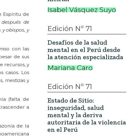
Isabel Vásquez Suyo
 Espíritu de
e después de
Edición Nº 71
 y obispos, y
Desafíos de la salud
mental en el Perú desde
miso con las
la atención especializada
 pesar de sus
e recursos, y
Mariana Caro
s casos. Los
s, mestizas y
Edición Nº 71
Estado de Sitio:
ía (falta de
inseguridad, salud
 trascender a
mental y la deriva
autoritaria de la violencia
azonía de la
en el Perú
tinoamericana