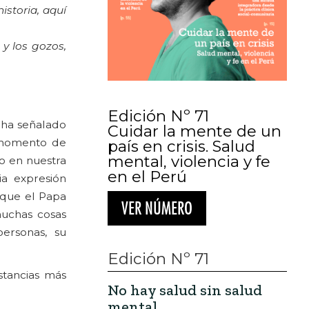
istoria, aquí
 y los gozos,
Edición Nº 71
 ha señalado
Cuidar la mente de un
n momento de
país en crisis. Salud
mental, violencia y fe
o en nuestra
en el Perú
ia expresión
a que el Papa
VER NÚMERO
muchas cosas
ersonas, su
Edición Nº 71
stancias más
No hay salud sin salud
mental