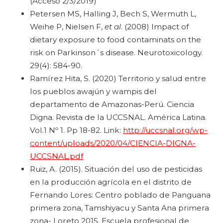
(Acceso 2/3/2019)
Petersen MS, Halling J, Bech S, Wermuth L,
Weihe P, Nielsen F,
et al
. (2008) Impact of
dietary exposure to food contaminats on the
risk on Parkinson´s disease. Neurotoxicology.
29(4): 584-90.
Ramírez Hita, S. (2020) Territorio y salud entre
los pueblos awajún y wampis del
departamento de Amazonas-Perú. Ciencia
Digna. Revista de la UCCSNAL. América Latina.
Vol.1 Nº 1. Pp 18-82. Link:
http://uccsnal.org/wp-
content/uploads/2020/04/CIENCIA-DIGNA-
UCCSNAL.pdf
Ruiz, A. (2015). Situación del uso de pesticidas
en la producción agrícola en el distrito de
Fernando Lores: Centro poblado de Panguana
primera zona, Tamshiyacu y Santa Ana primera
zona- Loreto 2015. Escuela profesional de