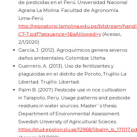
de pesticidas en el Perú. Universidad Nacional
Agraria La Molina. Facultad de Agronomía.
Lima-Perú
http://repositorio.lamolina.edu.pe/bitstream/ha
C7-T.pdf?sequence=1&isAllowed=y
(Acesso,
2/1/2020)
García, J. (2012). Agroquímicos genera severos
daños ambientales. Colombia: Uteha.
Guerrero, A. (2013). Uso de fertilizantes y
plaguicidas en el distrito de Poroto, Trujillo-La
Libertad. Trujillo: Libertad.
Palm B. (2007) Pesticide use in rice cultivation
in Tarapoto, Peru. Usage patterns and pesticide
residues in water sources. Master`s thesis.
Department of Environmental Assessment.
Swedish University of Agricultural Scieces.
https://stud.epsilon.slu.se/12968/1/palm_b_171117.pd