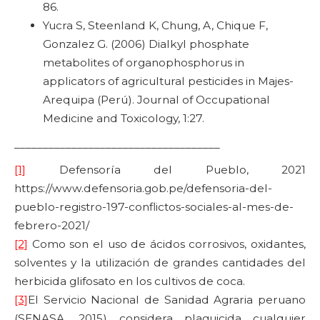
86.
Yucra S, Steenland K, Chung, A, Chique F,
Gonzalez G. (2006) Dialkyl phosphate
metabolites of organophosphorus in
applicators of agricultural pesticides in Majes-
Arequipa (Perú). Journal of Occupational
Medicine and Toxicology, 1:27.
____________________________________
[1]
Defensoría del Pueblo, 2021
https://www.defensoria.gob.pe/defensoria-del-
pueblo-registro-197-conflictos-sociales-al-mes-de-
febrero-2021/
[2]
Como son el uso de ácidos corrosivos, oxidantes,
solventes y la utilización de grandes cantidades del
herbicida glifosato en los cultivos de coca.
[3]
El Servicio Nacional de Sanidad Agraria peruano
(SENASA, 2015) considera plaguicida cualquier