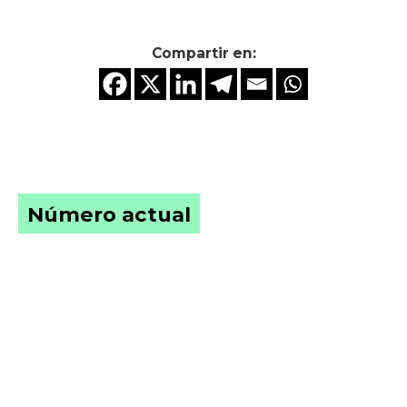
Compartir en:
Número actual
Edición Nº 71
Cuidar la mente de un país en crisis.
Salud mental, violencia y fe en el
Perú