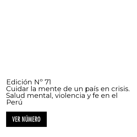
VER NÚMERO
Edición Nº 71
No hay salud sin salud mental
Isabel Vásquez Suyo
Edición Nº 71
Desafíos de la salud mental en el Perú
desde la atención especializada
Mariana Caro
Edición Nº 71
Estado de Sitio: inseguridad, salud