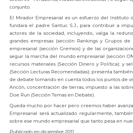
conjunto.
El Mirador Empresarial es un esfuerzo del Instituto 
fundara el padre Santuc S.J., para contribuir a impu
actores de la sociedad, incluyendo, valga la redun
grandes empresas (sección Rankings y Grupos de P
empresarial (sección Gremios) y de las organizacio
seguir la marcha del mundo empresarial (sección ONGs
recursos materiales (Sección Dinero y Política); y 
(Sección Lecturas Recomendadas); presenta también un
de debate tomando en cuenta todos los puntos de vis
Ancón, concentración de tierras, impuesto a las sobr
Doe Run (Sección Temas en Debate).
Queda mucho por hacer pero creemos haber avanzad
Empresarial será actualizado regularmente, tamb
sobre ese mundo empresarial que tanto pesa en nuest
Publicado en diciembre 2011