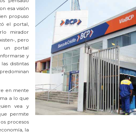
mos pensado
on esa visión
uien propuso
ó el portal,
rlo mirador
xisten-, pero
r un portal
informarse y
as distintas
 predominan
pre en mente
orma a lo que
Quien vea y
que permite
 los procesos
economía, la