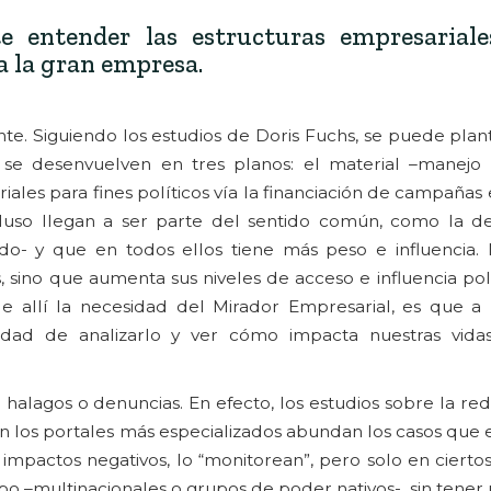
e entender las estructuras empresariale
a la gran empresa.
e. Siguiendo los estudios de Doris Fuchs, se puede plant
r se desenvuelven en tres planos: el material –manejo
ales para fines políticos vía la financiación de campañas 
cluso llegan a ser parte del sentido común, como la de
ido- y que en todos ellos tiene más peso e influencia.
os, sino que aumenta sus niveles de acceso e influencia pol
 de allí la necesidad del Mirador Empresarial, es que a
idad de analizarlo y ver cómo impacta nuestras vida
halagos o denuncias. En efecto, los estudios sobre la re
 los portales más especializados abundan los casos que e
mpactos negativos, lo “monitorean”, pero solo en ciertos 
ipo –multinacionales o grupos de poder nativos-, sin tener 