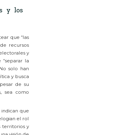
s y los
ear que “las
 de recursos
electorales y
 “separar la
 No solo han
ítica y busca
 pesar de su
s, sea como
d indican que
logian el rol
territorios y
una visión de