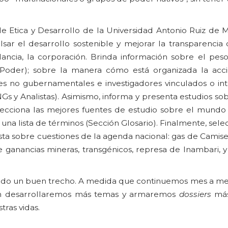
de Etica y Desarrollo de la Universidad Antonio Ruiz de 
lsar el desarrollo sostenible y mejorar la transparencia
dancia, la corporación. Brinda información sobre el pes
oder); sobre la manera cómo está organizada la acci
nes no gubernamentales e investigadores vinculados o in
 y Analistas). Asimismo, informa y presenta estudios sob
selecciona las mejores fuentes de estudio sobre el mundo
a lista de términos (Sección Glosario). Finalmente, sele
ta sobre cuestiones de la agenda nacional: gas de Camise
e ganancias mineras, transgénicos, represa de Inambari, y
o un buen trecho. A medida que continuemos mes a mes
ién desarrollaremos más temas y armaremos
dossiers
más
ras vidas.