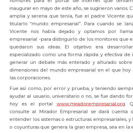
nombres para el portal de internet que tenía
inaugurar en mayo de este año, se sugirieron varios. C
amplia y serena que tenía, fue el padre Vicente q
titularlo “mundo empresarial”. Para cuando se lanz
Vicente nos había dejado y optamos por llama
empresarial -para distinguirlo de los monitores que e
quedaron sus ideas. El objetivo era desarrolla
especializado como una forma rápida y efectiva de 
generar un debate más enterado y alturado sobre l
dimensiones del mundo empresarial en el que hoy
las corporaciones.
Fue así como, por error y prueba, y teniendo siem
ayudar al usuario, universitario o no, se fue dando f
hoy es el portal
www.miradorempresarial.org
. 
consulte al Mirador Empresarial se dará cuenta 
entender los sistemas o estructuras empresariales, y
o coyunturas que genera la gran empresa, sea en la 