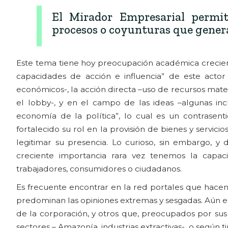
El Mirador Empresarial permit
procesos o coyunturas que gener
Este tema tiene hoy preocupación académica crecient
capacidades de acción e influencia” de este acto
económicos-, la acción directa –uso de recursos materi
el lobby-, y en el campo de las ideas –algunas in
economía de la política”, lo cual es un contrasent
fortalecido su rol en la provisión de bienes y servici
legitimar su presencia. Lo curioso, sin embargo, y
creciente importancia rara vez tenemos la capac
trabajadores, consumidores o ciudadanos.
Es frecuente encontrar en la red portales que hacen 
predominan las opiniones extremas y sesgadas. Aún en
de la corporación, y otros que, preocupados por sus i
sectores – Amazonía, industrias extractivas-, o según t