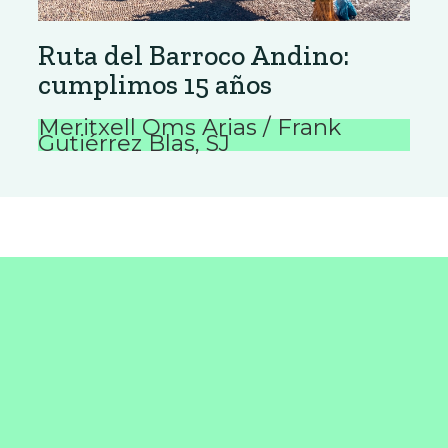
Ruta del Barroco Andino:
cumplimos 15 años
Meritxell Oms Arias / Frank
Gutiérrez Blas, SJ