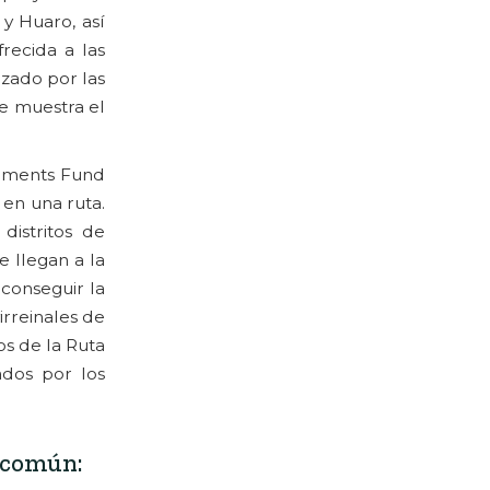
 y Huaro, así
recida a las
izado por las
ue muestra el
numents Fund
 en una ruta.
distritos de
e llegan a la
 conseguir la
irreinales de
os de la Ruta
ados por los
 común: