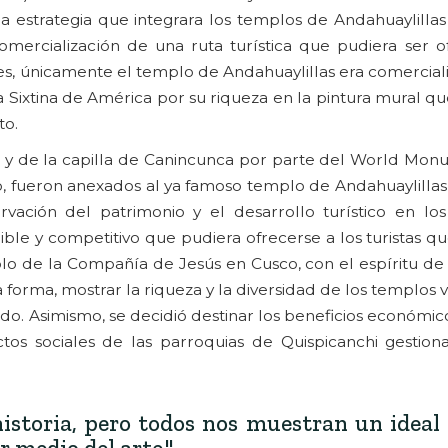
na estrategia que integrara los templos de Andahuaylillas
omercialización de una ruta turística que pudiera ser of
ces, únicamente el templo de Andahuaylillas era comercial
a Sixtina de América por su riqueza en la pintura mural q
to.
ro y de la capilla de Canincunca por parte del World Mo
go, fueron anexados al ya famoso templo de Andahuaylillas
ación del patrimonio y el desarrollo turístico en los 
le y competitivo que pudiera ofrecerse a los turistas qu
plo de la Compañía de Jesús en Cusco, con el espíritu de
a forma, mostrar la riqueza y la diversidad de los templos v
do. Asimismo, se decidió destinar los beneficios económic
tos sociales de las parroquias de Quispicanchi gestion
istoria, pero todos nos muestran un ideal
r medio del arte."