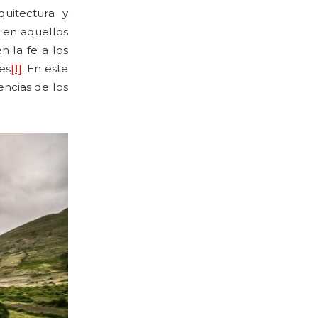
uitectura y
a en aquellos
 la fe a los
es
[1]
. En este
encias de los