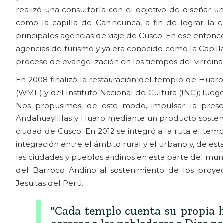
realizó una consultoría con el objetivo de diseñar u
como la capilla de Canincunca, a fin de lograr la c
principales agencias de viaje de Cusco. En ese enton
agencias de turismo y ya era conocido como la Capill
proceso de evangelización en los tiempos del virreina
En 2008 finalizó la restauración del templo de Hua
(WMF) y del Instituto Nacional de Cultura (INC); lue
Nos propusimos, de este modo, impulsar la preserv
Andahuaylillas y Huaro mediante un producto sostenib
ciudad de Cusco. En 2012 se integró a la ruta el tem
integración entre el ámbito rural y el urbano y, de est
las ciudades y pueblos andinos en esta parte del mun
del Barroco Andino al sostenimiento de los proyec
Jesuitas del Perú.
"Cada templo cuenta su propia h
acercar a los pobladores a Dios po