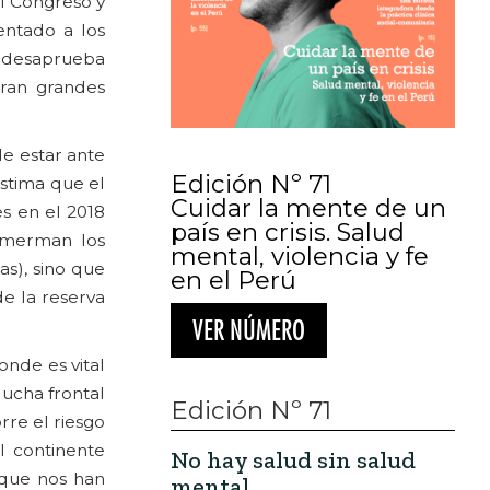
el Congreso y
entado a los
n desaprueba
tran grandes
de estar ante
Edición Nº 71
stima que el
Cuidar la mente de un
s en el 2018
país en crisis. Salud
 merman los
mental, violencia y fe
as), sino que
en el Perú
e la reserva
VER NÚMERO
nde es vital
lucha frontal
Edición Nº 71
rre el riesgo
l continente
No hay salud sin salud
 que nos han
mental