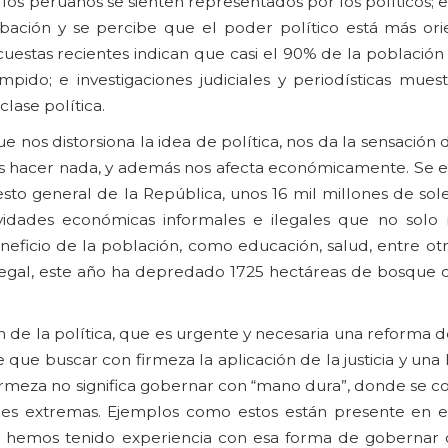
 los peruanos se sienten representados por los políticos; 
robación y se percibe que el poder político está más ori
cuestas recientes indican que casi el 90% de la població
ido; e investigaciones judiciales y periodísticas mues
lase política.
 nos distorsiona la idea de política, nos da la sensación 
s hacer nada, y además nos afecta económicamente. Se e
to general de la República, unos 16 mil millones de sole
vidades económicas informales e ilegales que no solo
eneficio de la población, como educación, salud, entre otr
ilegal, este año ha depredado 1725 hectáreas de bosque d
 la política, que es urgente y necesaria una reforma do
 que buscar con firmeza la aplicación de la justicia y una 
irmeza no significa gobernar con “mano dura”, donde se co
ones extremas. Ejemplos como estos están presente en e
rú hemos tenido experiencia con esa forma de gobernar