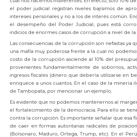
cual nos hacemos indiferentes. En efecto, solo 10% de
el poder judicial registran niveles bajísimos de ap
intereses personales y no a los de interés común. En
el desempeño del Poder Judicial, pues está corromp
indicios de enormes casos de corrupción a nivel de la c
Las consecuencias de la corrupción son nefastas ya que
una mafia muy poderosa frente a la cual no podemo
costo de la corrupción asciende al 10% del presupues
provenientes fundamentalmente de sobornos, acti
ingresos fiscales (dinero que debería utilizarse en b
enriquece a unos cuantos. En el caso de la minería 
de Tambopata, por mencionar un ejemplo.
Es evidente que no podemos mantenernos al margen de
el fortalecimiento de la democracia. Para ello se tiene
contra la corrupción. Es importante señalar que esa f
de caer en formas autoritarias radicales de posici
(Bolsonaro, Maduro, Ortega, Trump, etc). En el Pe