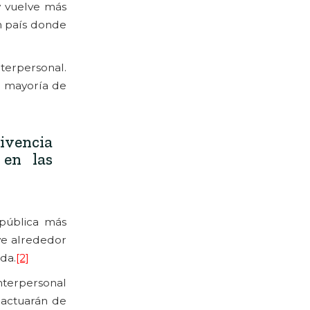
 y vuelve más
un país donde
terpersonal.
a mayoría de
ivencia
 en las
 pública más
ve alrededor
da.
[2]
nterpersonal
 actuarán de