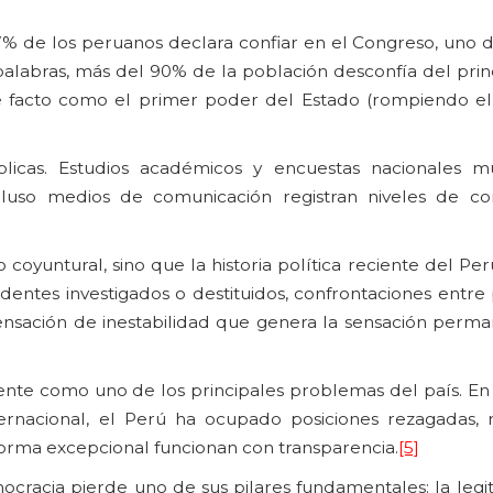
% de los peruanos declara confiar en el Congreso, uno de
palabras, más del 90% de la población desconfía del prin
 de facto como el primer poder del Estado (rompiendo e
blicas. Estudios académicos y encuestas nacionales 
e incluso medios de comunicación registran niveles de c
 coyuntural, sino que la historia política reciente del P
dentes investigados o destituidos, confrontaciones entre
ensación de inestabilidad que genera la sensación perm
nte como uno de los principales problemas del país. En 
rnacional, el Perú ha ocupado posiciones rezagadas, r
 forma excepcional funcionan con transparencia.
[5]
cracia pierde uno de sus pilares fundamentales: la legit