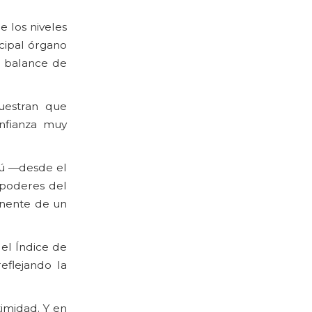
 los niveles
cipal órgano
l balance de
muestran que
onfianza muy
erú —desde el
 poderes del
anente de un
el Índice de
eflejando la
imidad. Y en