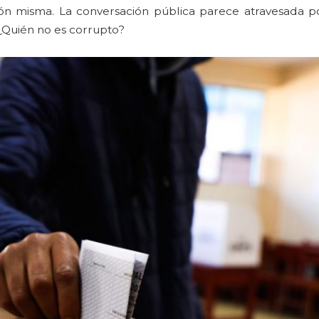
ción misma. La conversación pública parece atravesada 
¿Quién no es corrupto?