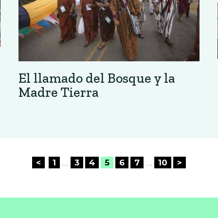
El llamado del Bosque y la
Madre Tierra
<
1
3
4
5
6
7
10
>
…
…