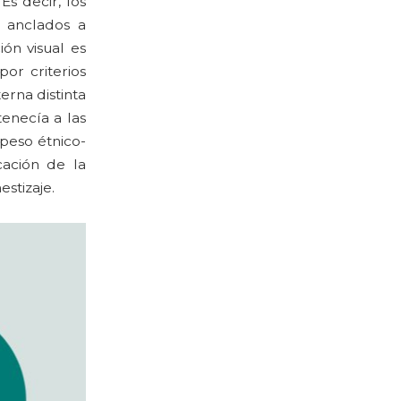
 Es decir, los
 anclados a
ón visual es
por criterios
erna distinta
enecía a las
peso étnico-
cación de la
stizaje.