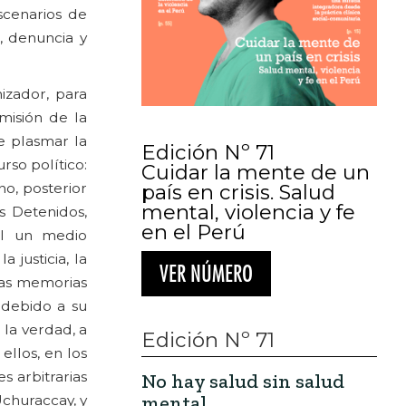
escenarios de
, denuncia y
izador, para
misión de la
e plasmar la
Edición Nº 71
rso político:
Cuidar la mente de un
país en crisis. Salud
no, posterior
mental, violencia y fe
es Detenidos,
en el Perú
al un medio
justicia, la
VER NÚMERO
las memorias
 debido a su
 la verdad, a
Edición Nº 71
ellos, en los
 arbitrarias
No hay salud sin salud
mental
Uchuraccay, y