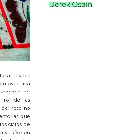
Derek Osain
locales y los
romover una
scenario de
 rol de las
 del retorno
 memorias que
os ciclos de
 y reflexión