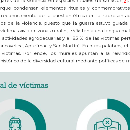
ares de la violencia en espacios rituales de sanación
[3]
.
rque condensan elementos rituales y conmemorativos
 reconocimiento de la cuestión étnica en la representaci
dos de la violencia, puesto que la guerra estuvo guiada 
 víctimas vivía en zonas rurales, 75 % tenía una lengua mat
actividades agropecuarias y el 85 % de las víctimas pert
cavelica, Apurímac y San Martín). En otras palabras, el 
víctimas. Por ende, los murales apuntan a la reivindi
istórico de la diversidad cultural mediante políticas de me