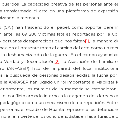
 los cuerpos. La capacidad creativa de las personas ante 
a transformado el arte en una plataforma de expresión
nizando la memoria.
no (CAI) han trascendido el papel, como soporte perenn
n ante las 69 280 víctimas fatales reportadas por la Co
y peruanas desaparecidos que nos faltan
[1]
, la manera d
vencia en el presente tomó el camino del arte como un recu
ar la deshumanización de la guerra. En el campo ayacucha
a Verdad y Reconciliación
[2]
, la Asociación de Familiar
rú (ANFASEP) hizo de la pared del local institucion
la búsqueda de personas desaparecidas, la lucha por la 
 la ANFASEP han jugado un rol importante al visibilizar 
teriormente, los murales de la memoria se extendieron
el conflicto armado interno, a la exigencia del derecho a
rol pedagógico como un mecanismo de no repetición. Entre 
ersonas, el estadio de Huanta representa las detenciones
emora la muerte de los ocho periodistas en las alturas de 