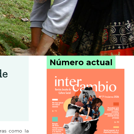
Número actual
de
eras como la