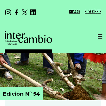
BUSCAR
SUSCRÍBETE
☰
Edición Nº 54