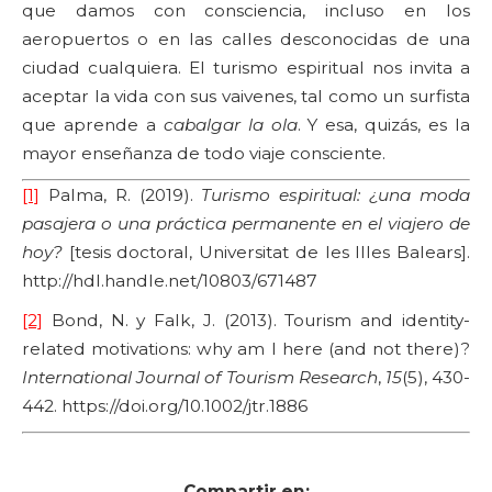
que damos con consciencia, incluso en los
aeropuertos o en las calles desconocidas de una
ciudad cualquiera. El turismo espiritual nos invita a
aceptar la vida con sus vaivenes, tal como un surfista
que aprende a
cabalgar la ola
. Y esa, quizás, es la
mayor enseñanza de todo viaje consciente.
[1]
Palma, R. (2019).
Turismo espiritual: ¿una moda
pasajera o una práctica permanente en el viajero de
hoy?
[tesis doctoral, Universitat de les Illes Balears].
http://hdl.handle.net/10803/671487
[2]
Bond, N. y Falk, J. (2013). Tourism and identity-
related motivations: why am I here (and not there)?
International Journal of Tourism Research
,
15
(5), 430-
442. https://doi.org/10.1002/jtr.1886
Compartir en: