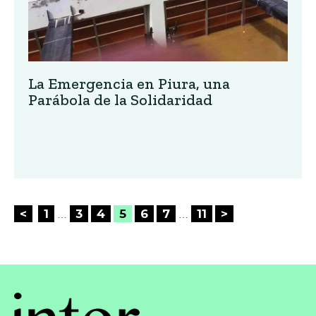
La Emergencia en Piura, una
Parábola de la Solidaridad
Posts
<
1
3
4
5
6
7
11
>
…
…
pagination