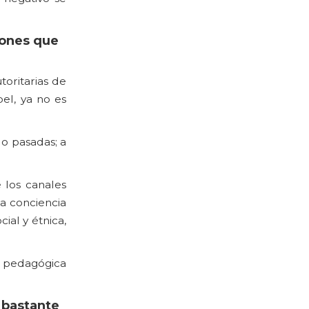
iones que
toritarias de
el, ya no es
o pasadas; a
 los canales
na conciencia
ial y étnica,
ea pedagógica
 bastante