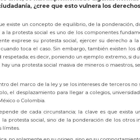
 ciudadanía, ¿cree que esto vulnera los derechos
que existe un concepto de equilibrio, de la ponderación,
 a la protesta social es uno de los componentes fundame
e exprese su protesta social, ejercer su derecho a la 
ga cuando toca el caso. Sin embargo, también existen los
ad respetada; es decir, poniendo un ejemplo extremo, si d
 hay una protesta social masiva de mineros o maestros, s
ntro del marco de la ley y se los intereses de terceros no
o, el desplazamiento para llegar a colegios, universidad
México o Colombia.
epende de cada circunstancia; la clave es que exista u
la protesta social, sino de la ponderación de los otros 
 límites.
ca, no solamente en su origen, sino en su comportamiento;