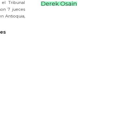
Derek Osain
 el Tribunal
son 7 jueces
en Antioquia,
les