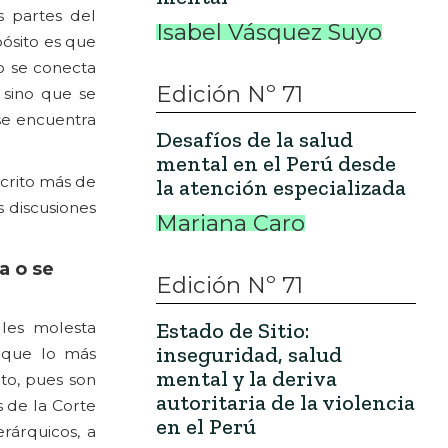
s partes del
Isabel Vásquez Suyo
ósito es que
o se conecta
Edición Nº 71
 sino que se
se encuentra
Desafíos de la salud
mental en el Perú desde
crito más de
la atención especializada
 discusiones
Mariana Caro
a o se
Edición Nº 71
Estado de Sitio:
 les molesta
inseguridad, salud
o que lo más
mental y la deriva
to, pues son
autoritaria de la violencia
s de la Corte
en el Perú
rárquicos, a