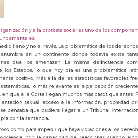
rganización y a la protesta social es uno de los componen
fundamentales.
medio lleno y no al revés. La problemática de los derech
penumbra en un continente donde todavía existe tant
aciones que los amenazan. La misma delincuencia comú
de los Estados, lo que hoy día es una problemática lat
te positivo. Más allá de las estadísticas favorables fre
 sistemáticas, lo más relevante es la percepción crecient
as, en que a la Corte llegan muchos más casos que antes.
rientación sexual, acceso a la información, propiedad pr
 se pensaba que pudiera llegar a un Tribunal Internacion
pla con la sentencia.
roso como para impedir que haya violaciones a los derec
conciencia, con la capacidad de reaccionar cuando algo