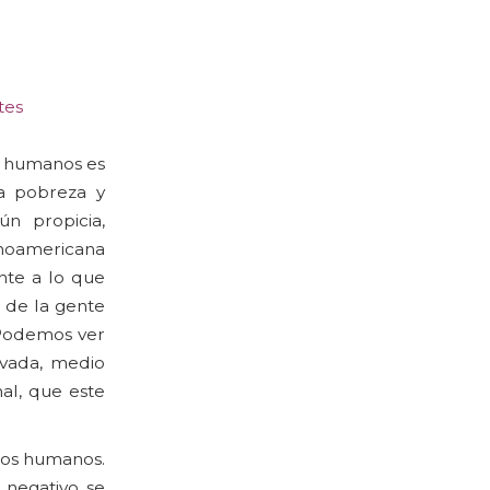
tes
os humanos es
a pobreza y
n propicia,
inoamericana
nte a lo que
e de la gente
 Podemos ver
ivada, medio
al, que este
hos humanos.
 negativo se