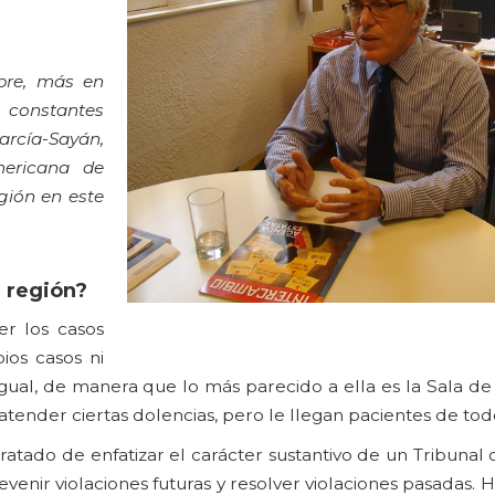
pre, más en
 constantes
arcía-Sayán,
mericana de
gión en este
 región?
er los casos
ios casos ni
r igual, de manera que lo más parecido a ella es la Sala 
tender ciertas dolencias, pero le llegan pacientes de todo
atado de enfatizar el carácter sustantivo de un Tribunal
evenir violaciones futuras y resolver violaciones pasadas