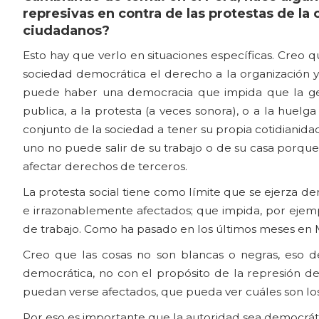
represivas en contra de las protestas de la
ciudadanos?
Esto hay que verlo en situaciones específicas. Creo 
sociedad democrática el derecho a la organización y
puede haber una democracia que impida que la gent
publica, a la protesta (a veces sonora), o a la huel
conjunto de la sociedad a tener su propia cotidianid
uno no puede salir de su trabajo o de su casa porque
afectar derechos de terceros.
La protesta social tiene como límite que se ejerza de
e irrazonablemente afectados; que impida, por ejempl
de trabajo. Como ha pasado en los últimos meses en 
Creo que las cosas no son blancas o negras, eso d
democrática, no con el propósito de la represión de 
puedan verse afectados, que pueda ver cuáles son los
Por eso es importante que la autoridad sea democráti