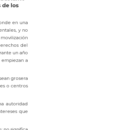
 de los
 donde en una
ntales, y no
movilización
 derechos del
urante un año
e empiezan a
 sean grosera
es o centros
na autoridad
intereses que
 no significa