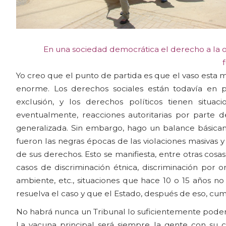
En una sociedad democrática el derecho a la o
Yo creo que el punto de partida es que el vaso esta 
enorme. Los derechos sociales están todavía en 
exclusión, y los derechos políticos tienen situ
eventualmente, reacciones autoritarias por parte 
generalizada. Sin embargo, hago un balance básicamen
fueron las negras épocas de las violaciones masivas y
de sus derechos. Esto se manifiesta, entre otras cos
casos de discriminación étnica, discriminación por o
ambiente, etc., situaciones que hace 10 o 15 años no
resuelva el caso y que el Estado, después de eso, cum
No habrá nunca un Tribunal lo suficientemente pode
La vacuna principal será siempre la gente con su 