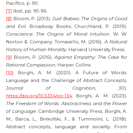
Pacífico, p. 90.
[7]
Ibid.
, pp. 95-96.
[8]
Bloom, P. (2013).
Just Babies: The Origins of Good
and Evil.
Broadway Books; Churchland, P. (2019).
Conscience: The Origins of Moral Intuition
. W. W.
Norton & Company; Tomasello, M. (2016).
A Natural
History of Human Morality
. Harvard University Press.
[9]
Bloom, P. (2016).
Against Empathy: The Case for
Rational Compassion.
Harper Collins.
[10]
Borghi, A. M. (2020). A Future of Words:
Language and the Challenge of Abstract Concepts.
Journal of Cognition, 3
(1).
https://doi.org/10.5334/joc.134
; Borghi, A. M. (2023).
The Freedom of Words: Abstractness and the Power
of Language
. Cambridge University Press; Borghi, A.
M., Barca, L., Binkofski, F., & Tummolini, L. (2018).
Abstract concepts, language and sociality: From