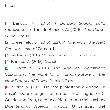
hacer.
_______________________________
[1]
Baricco, A. (2013).
I Barbari. Saggio sulla
mutazione
. Feltrinelli; Baricco, A. (2018).
The Game
.
Giulio Einaudi.
[2]
Greenfield, S. (2013).
2121: A Tale From the Next
Century
. Head of Zeus Ltd.
[3]
Sartori, G. (2011).
Homo videns.
Editori Laterza.
[4]
Baricco, A. (2013).
Op. cit
.
[5]
Zuboff, S. (2020).
The Age of Surveillance
Capitalism: The Fight for a Human Future at the
New Frontier of Power
. PublicAffairs.
[6]
Zúñiga, M. (2021). Un reto profesional olvidado: La
enseñanza de lenguas en un país multilingüe. En C.
Guadalupe (ed.),
La educación peruana más allá del
Bicentenario: Nuevos rumbos
. Universidad del