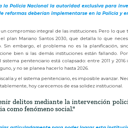
a la Policía Nacional la autoridad exclusiva para inv
 de reformas deberían implementarse en la Policía y e
e un compromiso integral de las instituciones. Pero lo qu
el plan Mariano Santos 2030, que detalla lo que necesit
 Sin embargo, el problema no es la planificación, sino
ione bien si las demás instituciones están fallando. Por
 el sistema penitenciario está colapsado: entre 2011 y 201
guno, y no se planea hacerlo hasta 2026.
iscalía y el sistema penitenciario, es imposible avanzar. N
ablemente, hoy carecemos de esa solidez institucional.
ir delitos mediante la intervención polici
ia como fenómeno social."
ajar articuladamente para poder lograr esta instituc