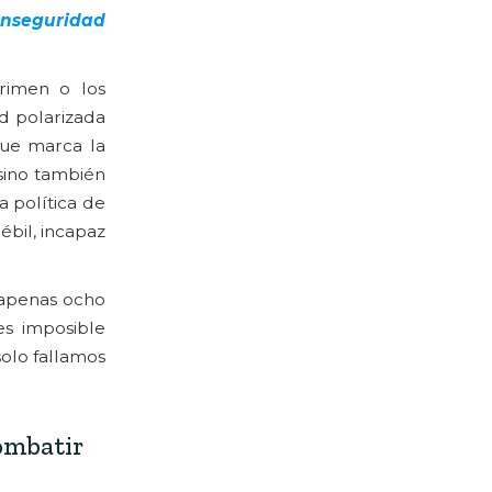
 inseguridad
rimen o los
ad polarizada
que marca la
sino también
 política de
ébil, incapaz
n apenas ocho
 es imposible
olo fallamos
ombatir