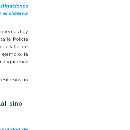
estigaciones
n el sistema
e tenemos hoy
a la Policía
 la falta de
 ejemplo, la
6 inauguramos
ecesitamos un
al, sino
ionalidad de