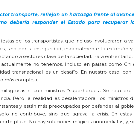
ector transporte, reflejan un hartazgo frente al avanc
ómo debería responder el Estado para recuperar l
estas de los transportistas, que incluso involucraron a va
s, sino por la inseguridad, especialmente la extorsión y
ectando a sectores clave de la sociedad. Para enfrentarlo
ue actualmente no tenemos. Incluso en países como Chil
alidad transnacional es un desafío. En nuestro caso, con
cho más compleja.
milagrosas ni con ministros "superhéroes". Se requiere
ncia. Pero la realidad es desalentadora: los ministros 
onstantes y están más preocupados por defender al gobi
lo no contribuye, sino que agrava la crisis. En estas 
corto plazo. No hay soluciones mágicas ni inmediatas, y, 