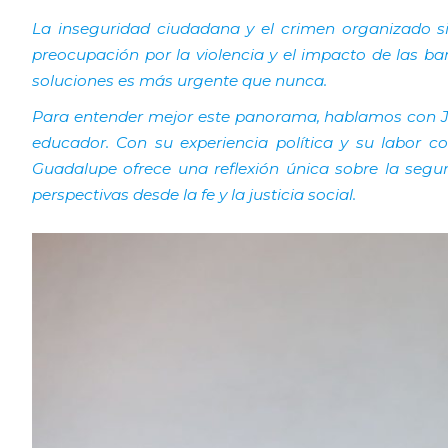
La inseguridad ciudadana y el crimen organizado si
preocupación por la violencia y el impacto de las ban
soluciones es más urgente que nunca.
Para entender mejor este panorama, hablamos con José
educador. Con su experiencia política y su labor c
Guadalupe ofrece una reflexión única sobre la segur
perspectivas desde la fe y la justicia social.