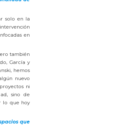
r solo en la
intervención
enfocadas en
 pero también
do, García y
ynski, hemos
 algún nuevo
proyectos ni
dad, sino de
r lo que hoy
espacios que