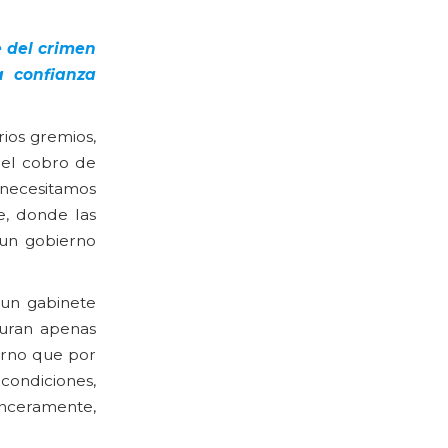
e del crimen
a confianza
rios gremios,
 el cobro de
, necesitamos
e, donde las
 un gobierno
 un gabinete
duran apenas
erno que por
condiciones,
sinceramente,