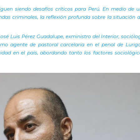
guen siendo desafíos críticos para Perú. En medio de u
das criminales, la reflexión profunda sobre la situación d
 Luis Pérez Guadalupe, exministro del Interior, sociólog
omo agente de pastoral carcelaria en el penal de Lurig
idad en el país, abordando tanto los factores sociológi