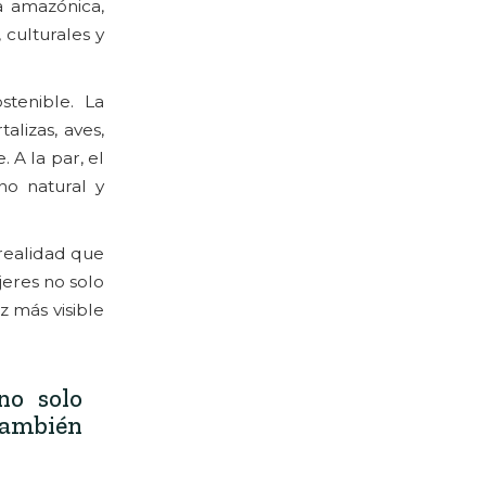
a amazónica,
 culturales y
stenible. La
alizas, aves,
 A la par, el
no natural y
realidad que
eres no solo
z más visible
no solo
también