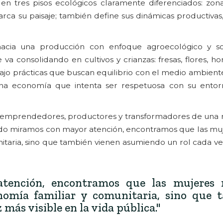
 en tres pisos ecológicos claramente diferenciados: zon
arca su paisaje; también define sus dinámicas productivas,
 hacia una producción con enfoque agroecológico y so
 va consolidando en cultivos y crianzas: fresas, flores, hort
bajo prácticas que buscan equilibrio con el medio ambiente.
una economía que intenta ser respetuosa con su entor
s emprendedores, productores y transformadores de una 
ndo miramos con mayor atención, encontramos que las muj
itaria, sino que también vienen asumiendo un rol cada ve
ención, encontramos que las mujeres 
nomía familiar y comunitaria, sino que 
más visible en la vida pública."