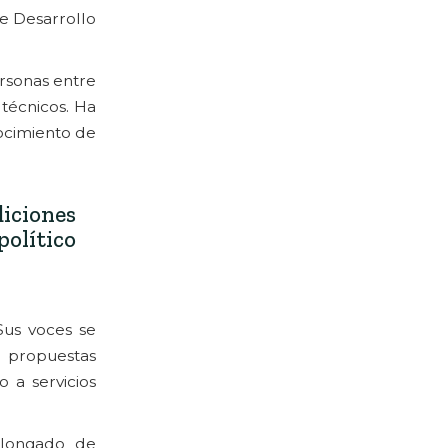
e Desarrollo
ersonas entre
 técnicos. Ha
ocimiento de
diciones
político
Sus voces se
 propuestas
 a servicios
olongado de