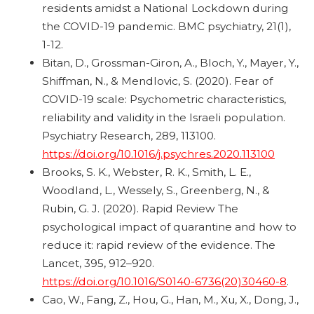
residents amidst a National Lockdown during
the COVID-19 pandemic. BMC psychiatry, 21(1),
1-12.
Bitan, D., Grossman-Giron, A., Bloch, Y., Mayer, Y.,
Shiffman, N., & Mendlovic, S. (2020). Fear of
COVID-19 scale: Psychometric characteristics,
reliability and validity in the Israeli population.
Psychiatry Research, 289, 113100.
https://doi.org/10.1016/j.psychres.2020.113100
Brooks, S. K., Webster, R. K., Smith, L. E.,
Woodland, L., Wessely, S., Greenberg, N., &
Rubin, G. J. (2020). Rapid Review The
psychological impact of quarantine and how to
reduce it: rapid review of the evidence. The
Lancet, 395, 912–920.
https://doi.org/10.1016/S0140-6736(20)30460-8
.
Cao, W., Fang, Z., Hou, G., Han, M., Xu, X., Dong, J.,