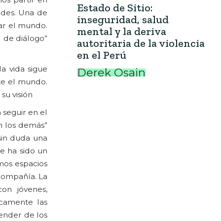
Estado de Sitio:
tades. Una de
inseguridad, salud
rar el mundo.
mental y la deriva
d de diálogo”
autoritaria de la violencia
en el Perú
a vida sigue
Derek Osain
te el mundo.
su visión
 seguir en el
on los demás”
 sin duda una
e ha sido un
mos espacios
 Compañía. La
con jóvenes,
camente las
render de los