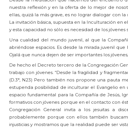
nuestra reflexión y en la oferta de lo mejor de noso
ellas, quizá la más grave, es no lograr dialogar con l
La invitación básica, supuesta en la Inculturación en 
y esta capacidad no sólo es necesidad de los jóvenes 
Una cualidad del mundo juvenil, al que la Compañí
abriéndose espacios. Es desde la mirada juvenil qu
Ojalá que nunca dejen de ser importantes los jóvenes,
De hecho el Decreto tercero de la Congregación Gener
trabajo con jóvenes. “Desde la fragilidad y fragmenta
(D.3°, N23) Pero también nos propone una pauta metod
estupenda posibilidad de inculturar el Evangelio en 
espacio fundamental para la Compañía de Jesús, Igna
formativos con jóvenes porque en el contacto con ést
Congregación General invita a los jesuitas a dis
probablemente porque con ellos también buscamos
injusticias y mostramos que la realidad puede ser vi