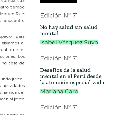
da compartida
estro tiempo
(Matteo Ricci
Edición Nº 71
ro encuentro
No hay salud sin salud
mental
pacio para
Isabel Vásquez Suyo
aislarnos al
 real que el
ciones. Los
Edición Nº 71
 no cesa de
Desafíos de la salud
mental en el Perú desde
mundo juvenil
la atención especializada
s actividades
Mariana Caro
 dinámica del
ucen al joven
Edición Nº 71
os partir en