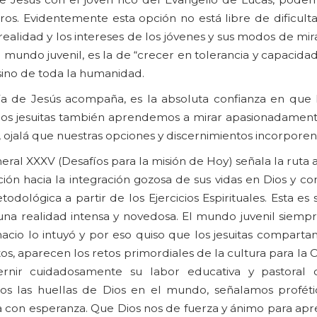
tros. Evidentemente esta opción no está libre de dificul
a realidad y los intereses de los jóvenes y sus modos de mi
el mundo juvenil, es la de “crecer en tolerancia y capacida
sino de toda la humanidad.
a de Jesús acompaña, es la absoluta confianza en que l
e los jesuitas también aprendemos a mirar apasionadamen
 ojalá que nuestras opciones y discernimientos incorporen 
al XXXV (Desafíos para la misión de Hoy) señala la ruta a
ción hacia la integración gozosa de sus vidas en Dios y c
ológica a partir de los Ejercicios Espirituales. Esta es
una realidad intensa y novedosa. El mundo juvenil siempr
cio lo intuyó y por eso quiso que los jesuitas comparta
os, aparecen los retos primordiales de la cultura para la
cernir cuidadosamente su labor educativa y pastoral 
 las huellas de Dios en el mundo, señalamos proféti
sta con esperanza. Que Dios nos de fuerza y ánimo para ap