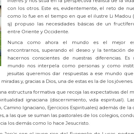
interés y nos sitúa en la perspectiva realista de la vi
con los otros. Este es, evidentemente, el reto de nu
como lo fue en el tiempo en que el ilustre Li Madou 
sj) propuso las necesidades básicas de un fructífe
entre Oriente y Occidente.
Nunca como ahora el mundo es el mejor es
encontrarnos, superando el deseo y la tentación de 
hacernos conscientes de nuestras diferencias. Es
mundo nos interpela como personas y como institu
jesuitas queremos dar respuestas a ese mundo que
adas y, gracias a Dios, una de estas es la de los jóvenes.
una estructura formativa que recoja las expectativas del 
itualidad ignaciana (discernimiento, vida espiritual). La
o, Camino Ignaciano, Ejercicios Espirituales) además de la
, a las que se suman las pastorales de los colegios, cond
ia los demás como lo hace Jesucristo.
Jesús con el joven rico del Evangelio de Lucas, podem