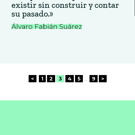
existir sin construir y contar
su pasado.»
Álvaro Fabián Suárez
<
1
2
3
4
5
9
>
…