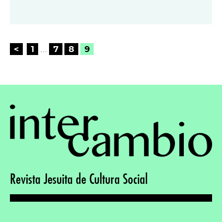
Posts
<
1
7
8
9
…
pagination
Revista Jesuita de Cultura Social