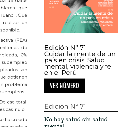
cia de datos
roblema que
eruano. ¿Qué
 realizar un
isponible.
activa (PEA)
Edición Nº 71
millones de
Cuidar la mente de un
mpleada, 6%
país en crisis. Salud
l subempleo
mental, violencia y fe
mpleados son
en el Perú
que obtienen
 un problema
VER NÚMERO
los empleos.
e ese total,
Edición Nº 71
s casi nulo.
No hay salud sin salud
 se ha creado
mental
desplazado a