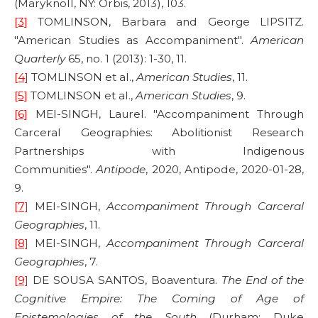
(Maryknoll, NY: Orbis, 2013), 103.
[3]
TOMLINSON, Barbara and George LIPSITZ.
"American Studies as Accompaniment".
American
Quarterly
65, no. 1 (2013): 1-30, 11.
[4]
TOMLINSON et al.,
American Studies
, 11.
[5]
TOMLINSON et al.,
American Studies
, 9.
[6]
MEI-SINGH, Laurel. "Accompaniment Through
Carceral Geographies: Abolitionist Research
Partnerships with Indigenous
Communities".
Antipode
, 2020, Antipode, 2020-01-28,
9.
[7]
MEI-SINGH,
Accompaniment Through Carceral
Geographies
, 11.
[8]
MEI-SINGH,
Accompaniment Through Carceral
Geographies
, 7.
[9]
DE SOUSA SANTOS, Boaventura.
The End of the
Cognitive Empire: The Coming of Age of
Epistemologies of the South
(Durham: Duke