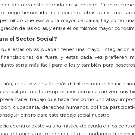
 si no cada obra está perdida en su mundo. Cuando com
ro luego hemos ido incorporando otras obras que tam
a permitido que exista una mayor cercanía; hay como un
egración de las obras, y entre ellos mismos mayor conocim
a el Sector Social?
 que estas obras puedan tener una mayor integración e
nanciaciones de fuera, y estas cada vez prefieren m
junto sería más fácil para ellos y también para nosotros
ión, cada vez resulta más difícil encontrar financiacion
es fácil porque los empresarios peruanos no ven muy bie
s presentar el trabajo que hacemos como un trabajo impor
ción, ciudadanía, derechos humanos, política participati
nseguir dinero para este trabajo social nuestro.
 adentro: existe ya una mística de ayuda en los centros 
mana, entonces me preocupa el que podamos transmitir