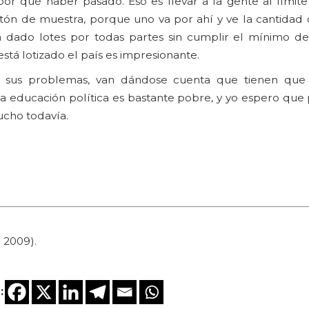
or qué haber pasado. Eso es llevar a la gente al límite
otón de muestra, porque uno va por ahí y ve la cantidad 
n dado lotes por todas partes sin cumplir el mínimo de
stá lotizado el país es impresionante.
 sus problemas, van dándose cuenta que tienen que
tra educación política es bastante pobre, y yo espero qu
ucho todavía.
 2009).
: