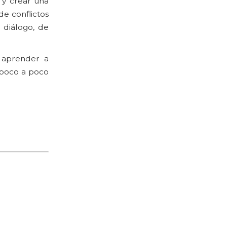
 y crear una
de conflictos
 diálogo, de
 aprender a
e poco a poco