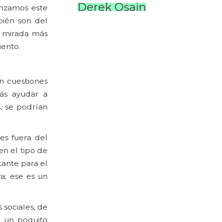
Derek Osain
enzamos este
bién son del
a mirada más
iento.
n cuestiones
ás ayudar a
, se podrían
es fuera del
n el tipo de
tante para el
va; ese es un
sociales, de
 un poquito