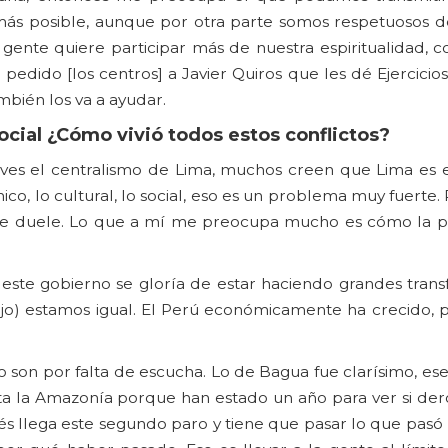
 más posible, aunque por otra parte somos respetuosos 
gente quiere participar más de nuestra espiritualidad, 
dido [los centros] a Javier Quiros que les dé Ejercicios 
mbién los va a ayudar.
ocial ¿Cómo vivió todos estos conflictos?
es el centralismo de Lima, muchos creen que Lima es e
o, lo cultural, lo social, eso es un problema muy fuerte.
te duele. Lo que a mí me preocupa mucho es cómo la p
este gobierno se gloría de estar haciendo grandes trans
bajo) estamos igual. El Perú económicamente ha crecido, 
o son por falta de escucha. Lo de Bagua fue clarísimo, es
orta la Amazonía porque han estado un año para ver si de
s llega este segundo paro y tiene que pasar lo que pasó 