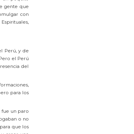
de gente que
comulgar con
Espirituales,
l Perú, y de
 Pero el Perú
resencia del
formaciones,
pero para los
e fue un paro
rogaban o no
para que los