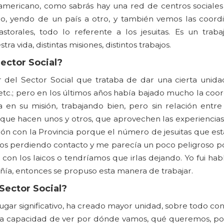
noamericano, como sabrás hay una red de centros sociale
año, yendo de un país a otro, y también vemos las coord
astorales, todo lo referente a los jesuitas. Es un traba
a vida, distintas misiones, distintos trabajos.
Sector Social?
del Sector Social que trataba de dar una cierta unida
 etc.; pero en los últimos años había bajado mucho la coor
n su misión, trabajando bien, pero sin relación entre 
ue hacen unos y otros, que aprovechen las experiencias
n con la Provincia porque el número de jesuitas que est
mos perdiendo contacto y me parecía un poco peligroso p
on los laicos o tendríamos que irlas dejando. Yo fui hab
ñía, entonces se propuso esta manera de trabajar.
Sector Social?
gar significativo, ha creado mayor unidad, sobre todo con
a capacidad de ver por dónde vamos, qué queremos, p