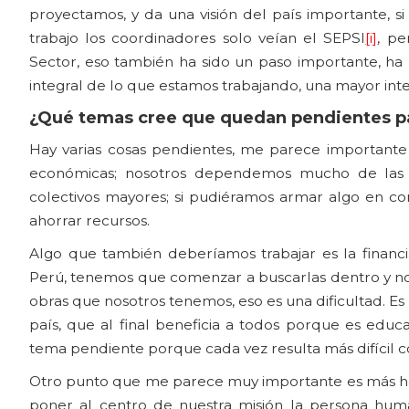
proyectamos, y da una visión del país importante,
trabajo los coordinadores solo veían el SEPSI
[i]
, pe
Sector, eso también ha sido un paso importante, h
integral de lo que estamos trabajando, una mayor int
¿Qué temas cree que quedan pendientes par
Hay varias cosas pendientes, me parece importante
económicas; nosotros dependemos mucho de las fi
colectivos mayores; si pudiéramos armar algo en con
ahorrar recursos.
Algo que también deberíamos trabajar es la financiac
Perú, tenemos que comenzar a buscarlas dentro y no 
obras que nosotros tenemos, eso es una dificultad. E
país, que al final beneficia a todos porque es educa
tema pendiente porque cada vez resulta más difícil co
Otro punto que me parece muy importante es más hacia
poner al centro de nuestra misión la persona hu