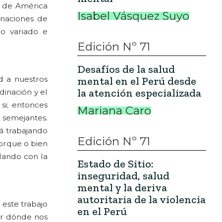
s de América
Isabel Vásquez Suyo
inaciones de
jo variado e
Edición Nº 71
Desafíos de la salud
d a nuestros
mental en el Perú desde
la atención especializada
dinación y el
si; entonces
Mariana Caro
 semejantes.
á trabajando
Edición Nº 71
orque o bien
lando con la
Estado de Sitio:
inseguridad, salud
mental y la deriva
autoritaria de la violencia
 este trabajo
en el Perú
or dónde nos