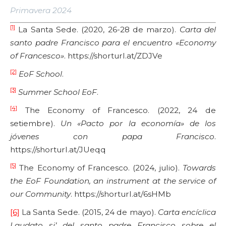
Primavera 2024
[1]
La Santa Sede. (2020, 26-28 de marzo).
Carta del
santo padre Francisco para el encuentro «Economy
of Francesco»
. https://shorturl.at/ZDJVe
[2]
EoF School
.
[3]
Summer School EoF
.
[4]
The Economy of Francesco. (2022, 24 de
setiembre).
Un «Pacto por la economía» de los
jóvenes con papa Francisco
.
https://shorturl.at/JUeqq
[5]
The Economy of Francesco. (2024, julio).
Towards
the EoF Foundation, an instrument at the service of
our Community
. https://shorturl.at/6sHMb
[6]
La Santa Sede. (2015, 24 de mayo).
Carta encíclica
Laudato si’ del santo padre Francisco sobre el