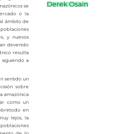
Derek Osain
mazónicos se
mercado o la
 al ámbito de
 poblaciones
es, y nuevos
han devenido
nico resulta
, siguiendo a
ún sentido un
cisión sobre
na amazónica
onar como un
sobretodo en
uy lejos, la
poblaciones
mento de lo