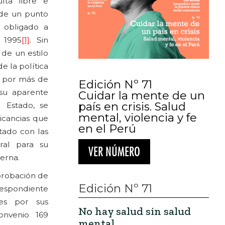
lta libre e
sde un punto
 obligado a
 1995
[1]
. Sin
 de un estilo
de la política
r por más de
Edición Nº 71
u aparente
Cuidar la mente de un
país en crisis. Salud
l Estado, se
mental, violencia y fe
licancias que
en el Perú
stado con las
ral para su
VER NÚMERO
erna.
aprobación de
Edición Nº 71
respondiente
ces por sus
No hay salud sin salud
onvenio 169
mental