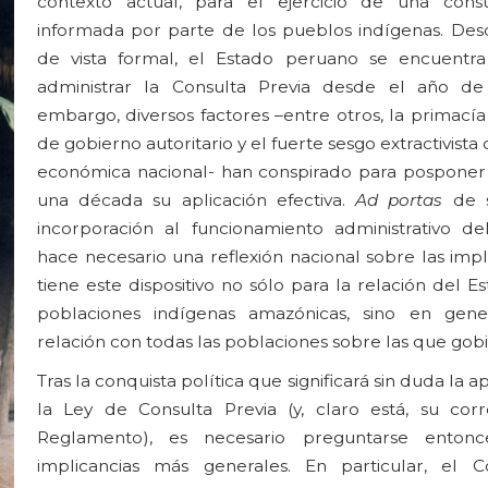
contexto actual, para el ejercicio de una consu
informada por parte de los pueblos indígenas. De
de vista formal, el Estado peruano se encuentra
administrar la Consulta Previa desde el año de
embargo, diversos factores –entre otros, la primacía
de gobierno autoritario y el fuerte sesgo extractivista 
económica nacional- han conspirado para pospone
una década su aplicación efectiva.
Ad portas
de s
incorporación al funcionamiento administrativo de
hace necesario una reflexión nacional sobre las imp
tiene este dispositivo no sólo para la relación del E
poblaciones indígenas amazónicas, sino en gene
relación con todas las poblaciones sobre las que gobi
Tras la conquista política que significará sin duda la 
la Ley de Consulta Previa (y, claro está, su cor
Reglamento), es necesario preguntarse enton
implicancias más generales. En particular, el C