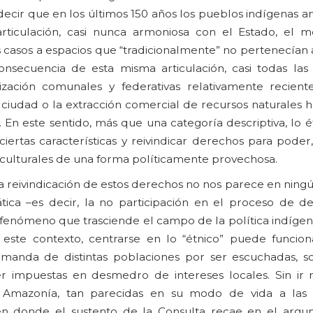
ecir que en los últimos 150 años los pueblos indígenas a
rticulación, casi nunca armoniosa con el Estado, el 
s casos a espacios que “tradicionalmente” no pertenecían
consecuencia de esta misma articulación, casi todas las
ación comunales y federativas relativamente recient
ciudad o la extracción comercial de recursos naturales 
n este sentido, más que una categoría descriptiva, lo ét
iertas características y reivindicar derechos para poder
s culturales de una forma políticamente provechosa.
 la reivindicación de estos derechos no nos parece en ning
tica –es decir, la no participación en el proceso de de
n fenómeno que trasciende el campo de la política indíge
n este contexto, centrarse en lo “étnico” puede funci
emanda de distintas poblaciones por ser escuchadas, 
r impuestas en desmedro de intereses locales. Sin ir m
 Amazonía, tan parecidas en su modo de vida a las 
en donde el sustento de la Consulta recae en el argu