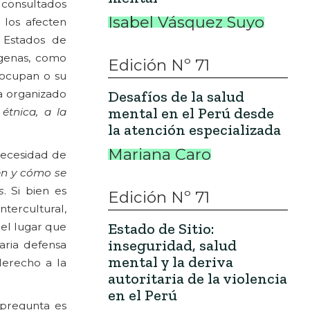
 consultados
Isabel Vásquez Suyo
 los afecten
 Estados de
ígenas, como
Edición Nº 71
e ocupan o su
Desafíos de la salud
ra organizado
mental en el Perú desde
étnica, a la
la atención especializada
Mariana Caro
necesidad de
én y cómo se
s
. Si bien es
Edición Nº 71
ntercultural,
Estado de Sitio:
del lugar que
inseguridad, salud
saria defensa
mental y la deriva
derecho a la
autoritaria de la violencia
en el Perú
 pregunta es