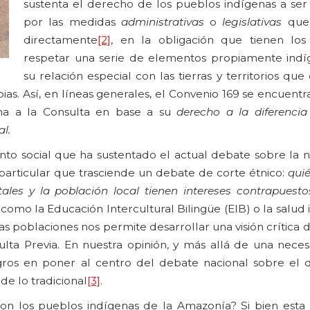
sustenta el derecho de los pueblos indígenas a ser
por las medidas
administrativas
o
legislativas
que
directamente
[2]
, en la obligación que tienen los
respetar una serie de elementos propiamente ind
su relación especial con las tierras y territorios qu
pias. Así, en líneas generales, el Convenio 169 se encuent
ena a la Consulta en base a su
derecho a la diferencia 
l.
nto social que ha sustentado el actual debate sobre la 
articular que trasciende un debate de corte étnico:
qui
tales y la población local tienen intereses contrapuesto
mo la Educación Intercultural Bilingüe (EIB) o la salud i
las poblaciones nos permite desarrollar una visión crítica 
nsulta Previa. En nuestra opinión, y más allá de una nece
ligros en poner al centro del debate nacional sobre el 
de lo tradicional
[3]
.
 son los pueblos indígenas de la Amazonía? Si bien esta