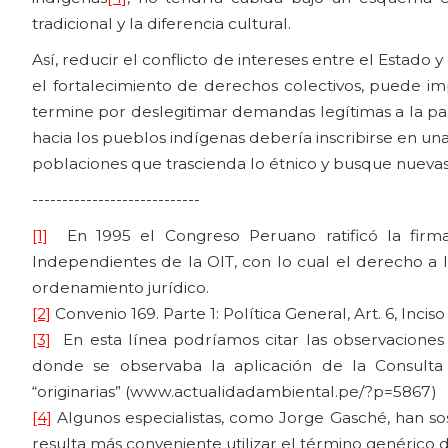
tradicional y la diferencia cultural.
Así, reducir el conflicto de intereses entre el Estado y
el fortalecimiento de derechos colectivos, puede im
termine por deslegitimar demandas legítimas a la part
hacia los pueblos indígenas debería inscribirse en un
poblaciones que trascienda lo étnico y busque nueva
----------------------------
[1]
En 1995 el Congreso Peruano ratificó la firma
Independientes de la OIT, con lo cual el derecho a l
ordenamiento jurídico.
[2]
Convenio 169. Parte 1: Política General, Art. 6, Inciso 1
[3]
En esta línea podríamos citar las observaciones 
donde se observaba la aplicación de la Consulta
“originarias” (www.actualidadambiental.pe/?p=5867)
[4]
Algunos especialistas, como Jorge Gasché, han so
resulta más conveniente utilizar el término genérico d