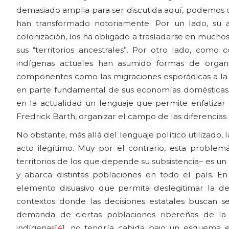
demasiado amplia para ser discutida aquí, podemos d
han transformado notoriamente. Por un lado, su a
colonización, los ha obligado a trasladarse en mucho
sus “territorios ancestrales”. Por otro lado, como 
indígenas actuales han asumido formas de organiz
componentes como las migraciones esporádicas a la 
en parte fundamental de sus economías domésticas. E
en la actualidad un lenguaje que permite enfatizar c
Fredrick Barth, organizar el campo de las diferencia
No obstante, más allá del lenguaje político utilizado,
acto ilegítimo. Muy por el contrario, esta problemá
territorios de los que depende su subsistencia– es u
y abarca distintas poblaciones en todo el país. E
elemento disuasivo que permita deslegitimar la d
contextos donde las decisiones estatales buscan se
demanda de ciertas poblaciones ribereñas de la
indígenas
[4]
, no tendría cabida bajo un esquema 